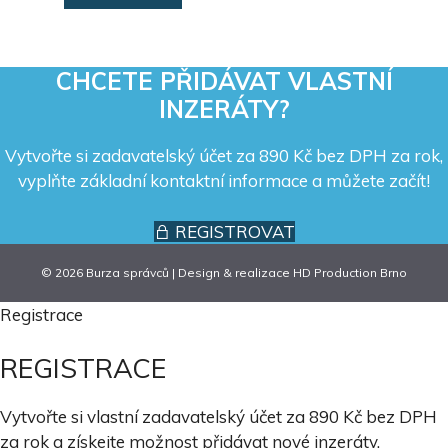
CHCETE PŘIDÁVAT VLASTNÍ
INZERÁTY?
Vytvořte si zadavatelský účet za 890 Kč bez DPH za rok,
vyplňte základní kontaktní informace a můžete začít!
REGISTROVAT
© 2026 Burza správců | Design & realizace
HD Production Brno
Registrace
REGISTRACE
Vytvořte si vlastní zadavatelský účet za 890 Kč bez DPH
za rok a získejte možnost přidávat nové inzeráty.