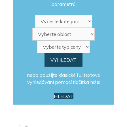
parametrů
nebo použijte klasické fulltextové
vyhledávání pomocí tlačítka níže:
HLEDAT