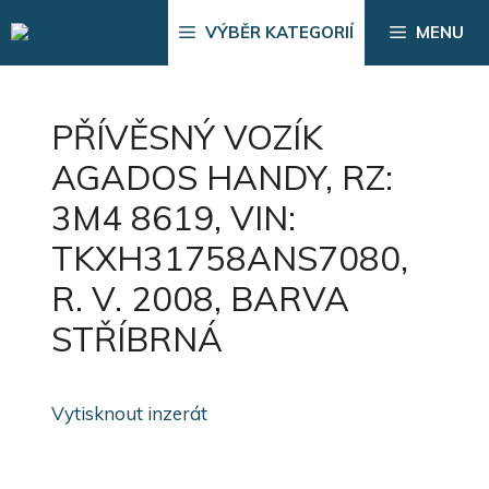
Přeskočit
VÝBĚR KATEGORIÍ
MENU
na
obsah
PŘÍVĚSNÝ VOZÍK
AGADOS HANDY, RZ:
3M4 8619, VIN:
TKXH31758ANS7080,
R. V. 2008, BARVA
STŘÍBRNÁ
Vytisknout inzerát