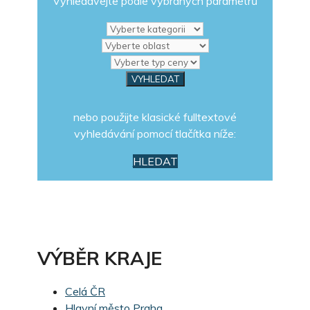
Vyhledávejte podle vybraných parametrů
nebo použijte klasické fulltextové
vyhledávání pomocí tlačítka níže:
HLEDAT
VÝBĚR KRAJE
Celá ČR
Hlavní město Praha