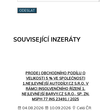
SOUVISEJÍCÍ INZERÁTY
PRODEJ OBCHODNÍHO PODÍLU O
VELIKOSTI 5 % VE SPOLEČNOSTI
1.NEJLEVNĚJŠÍ AUTODÍLY.CZ S.R.O. V
RÁMCI INSOLVENČNÍHO ŘÍZENÍ 1.
NEJLEVNĚJŠÍ BARVY.CZ S.R.O., SP. ZN.
MSPH 77 INS 23491 / 2025
04.08.2026
10.09.2026
Celá ČR