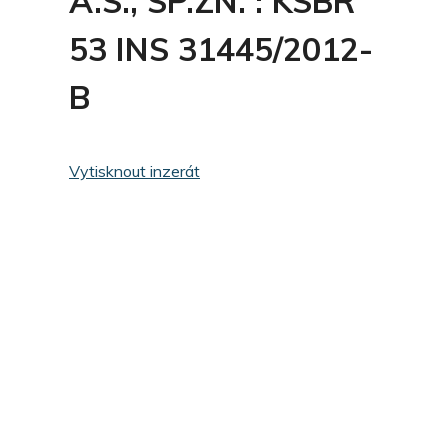
A.S., SP.ZN. : KSBR
53 INS 31445/2012-
B
Vytisknout inzerát