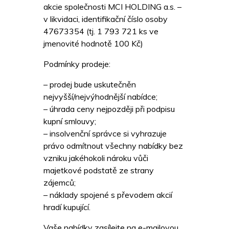
akcie společnosti MCI HOLDING a.s. –
v likvidaci, identifikační číslo osoby
47673354 (tj. 1 793 721 ks ve
jmenovité hodnotě 100 Kč)
Podmínky prodeje:
– prodej bude uskutečněn
nejvyšší/nejvýhodnější nabídce;
– úhrada ceny nejpozději při podpisu
kupní smlouvy;
– insolvenční správce si vyhrazuje
právo odmítnout všechny nabídky bez
vzniku jakéhokoli nároku vůči
majetkové podstatě ze strany
zájemců;
– náklady spojené s převodem akcií
hradí kupující.
Vaše nabídky zasílejte na e-mailovou