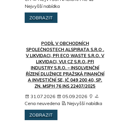
Nejvyšší nabídka
ZOBRAZIT
PODÍL V OBCHODNÍCH
SPOLEČNOSTECH ALSPIRATA S.R.O .
V LIKVIDACI, PFI ECO WASTE S.R.O. V
LIKVIDACI, VUI CZ S.R.O.,PFI
INDUSTRY S.R.O. – INSOLVENČNÍ
ŘÍZENÍ DLUŽNICE PRAŽSKÁ FINANČNÍ
A INVESTIČNÍ SE, IČ 049 200 40, SP.
ZN. MSPH 76 INS 22407/2025
31.07.2026
05.09.2026
Cena neuvedena
Nejvyšší nabídka
ZOBRAZIT