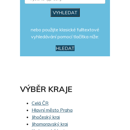
nebo použijte klasické fulltextové
vyhledávání pomocí tlačítka níže:
HLEDAT
VÝBĚR KRAJE
Celá ČR
Hlavní město Praha
Jihočeský kraj
Jihomoravský kraj