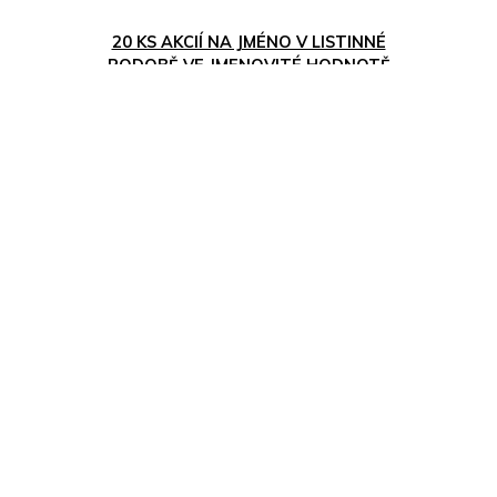
20 KS AKCIÍ NA JMÉNO V LISTINNÉ
PODOBĚ VE JMENOVITÉ HODNOTĚ
100 000 KČ OBCHODNÍ SPOLEČNOSTI
URBANICA, A.S., IČO: 09850589; V
CELKOVÉ HODNOTĚ 2 000 000 KČ
21.07.2026
31.08.2026
Celá
ČR
Cena neuvedena
Nejvyšší
nabídka
ZOBRAZIT
PRODEJ VYKONATELNÉ POHLEDÁVKY
VE VÝŠI 141.225,- KČ S
PŘÍSLUŠENSTVÍM
13.07.2026
13.08.2026
Celá
ČR
Nejvyšší nabídka Kč
Nejvyšší