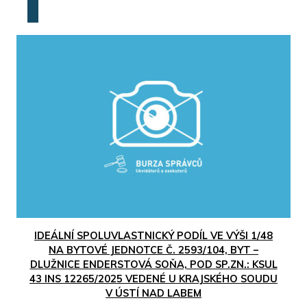
IDEÁLNÍ SPOLUVLASTNICKÝ PODÍL VE VÝŠI 1/48
NA BYTOVÉ JEDNOTCE Č. 2593/104, BYT –
DLUŽNICE ENDERSTOVÁ SOŇA, POD SP.ZN.: KSUL
43 INS 12265/2025 VEDENÉ U KRAJSKÉHO SOUDU
V ÚSTÍ NAD LABEM