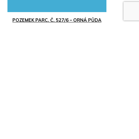
POZEMEK PARC. Č. 527/6 – ORNÁ PŮDA
05.08.2026
01.02.2027
Středočeský kraj
Cena neuvedena
Nejvyšší nabídka
ZOBRAZIT