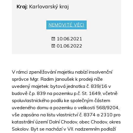
Kraj:
Karlovarský kraj
NEMOVITÉ VĚCI
10.06.2021
01.06.2022
V rámci zpeněžování majetku nabízí insolvenční
správce Mgr. Radim Janoušek k prodeji níže
uvedený majetek: bytová jednotka č. 839/16 v
budově č.p. 839 na pozemku p.č. St. 1649, včetně
spoluvlastnického podílu ke společným částem
uvedeného domu a pozemku o velikosti 568/9204,
vše zapsáno na listu vlastnictví č. 8374 a 2310 pro
katastrální území Dolní Chodov, obec Chodov, okres
Sokolov. Byt se nachází v VII. nadzemním podlaží