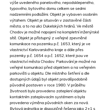
výše uvedeného panelového, nepodsklepeného,
typového, bytového domu celkem se sedmi
nadzemními podlažími. Objekt je vybaven osobním
výtahem. Objekt je situován v zastavěné části
města, a to na ulici Dukelských hrdinů. Ve městě
Chodov je možné napojení na kompletní inženýrské
sítě. Objekt je přístupný z veřejné zpevněné
komunikace na pozemku p.č. 1653, který je ve
vlastnictví Karlovarského kraje a dále přes
pozemky p.č. 1654 a p.č. 1652, které jsou ve
vlastnictví města Chodov. Parkování je možné na
veřejné komunikaci před objektem a na veřejném
parkovišti u objektu. Dle místního šetření a dle
dostupných údajů byl objekt pravděpodobně
původně postaven v roce 1980. V průběhu
životnosti bylo provedeno zateplení objektu
kontaktním zateplovacím systémem a byla
provedena výměna původních oken za nová.
Bytová jednotka je dispozičně řešena jako 2+1 s