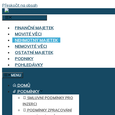
Přeskočit na obsah
VÝBĚR KATEGORIÍ
FINANČNÍ MAJETEK
MOVITÉ VĚCI
NEHMOTNÝ MAJETEK
NEMOVITÉ VĚCI
OSTATNÍ MAJETEK
PODNIKY
POHLEDÁVKY
MENU
DOMŮ
PODMÍNKY
SMLUVNÍ PODMÍNKY PRO
INZERCI
PODMÍNKY ZPRACOVÁNÍ