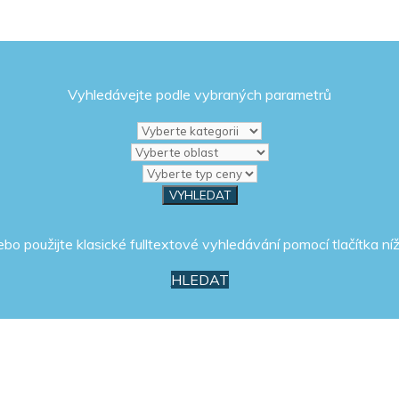
Vyhledávejte podle vybraných parametrů
ebo použijte klasické fulltextové vyhledávání pomocí tlačítka níž
HLEDAT