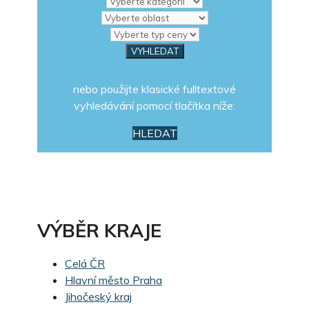
nebo použijte klasické fulltextové
vyhledávání pomocí tlačítka níže:
HLEDAT
VÝBĚR KRAJE
Celá ČR
Hlavní město Praha
Jihočeský kraj