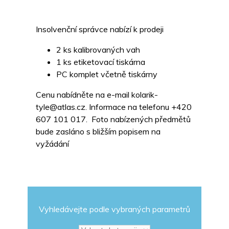
Insolvenční správce nabízí k prodeji
2 ks kalibrovaných vah
1 ks etiketovací tiskárna
PC komplet včetně tiskárny
Cenu nabídněte na e-mail kolarik-
tyle@atlas.cz. Informace na telefonu +420
607 101 017. Foto nabízených předmětů
bude zasláno s bližším popisem na
vyžádání
Vyhledávejte podle vybraných parametrů