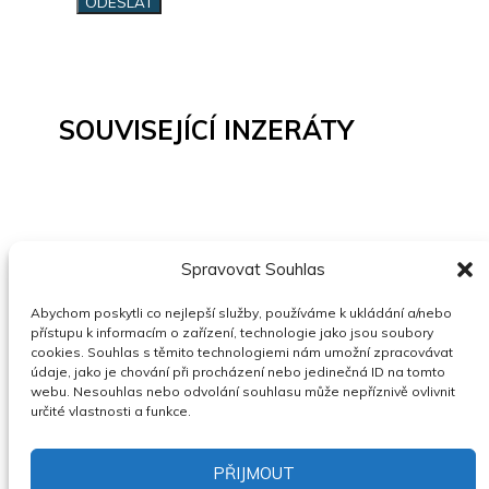
SOUVISEJÍCÍ INZERÁTY
Spravovat Souhlas
VOLVO FH13
Abychom poskytli co nejlepší služby, používáme k ukládání a/nebo
07.08.2026
23.08.2026
Plzeňský
přístupu k informacím o zařízení, technologie jako jsou soubory
kraj
Cena neuvedena
Nejvyšší
cookies. Souhlas s těmito technologiemi nám umožní zpracovávat
nabídka
údaje, jako je chování při procházení nebo jedinečná ID na tomto
webu. Nesouhlas nebo odvolání souhlasu může nepříznivě ovlivnit
ZOBRAZIT
určité vlastnosti a funkce.
PŘIJMOUT