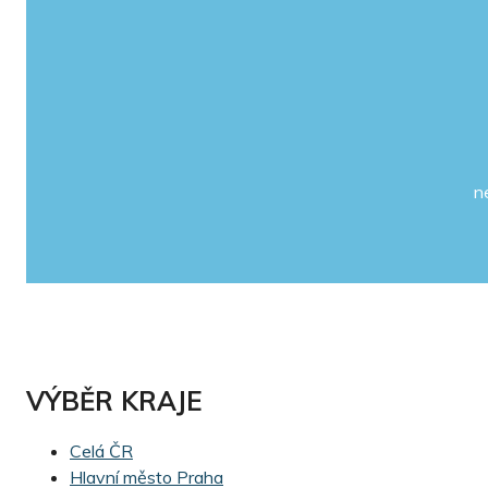
n
VÝBĚR KRAJE
Celá ČR
Hlavní město Praha