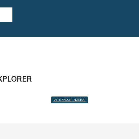
XPLORER
VYTISKNOUT INZERÁT