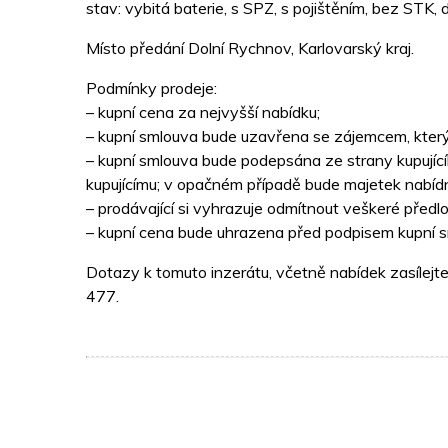
stav: vybitá baterie, s SPZ, s pojištěním, bez STK
Místo předání Dolní Rychnov, Karlovarský kraj.
Podmínky prodeje:
– kupní cena za nejvyšší nabídku;
– kupní smlouva bude uzavřena se zájemcem, který 
– kupní smlouva bude podepsána ze strany kupujíc
kupujícímu; v opačném případě bude majetek nabídnu
– prodávající si vyhrazuje odmítnout veškeré předl
– kupní cena bude uhrazena před podpisem kupní s
Dotazy k tomuto inzerátu, včetně nabídek zasílejt
477.