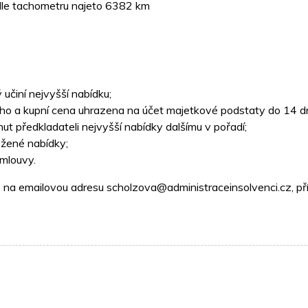
, dle tachometru najeto 6382 km
učiní nejvyšší nabídku;
ího a kupní cena uhrazena na účet majetkové podstaty do 14 dn
t předkladateli nejvyšší nabídky dalšímu v pořadí;
ožené nabídky;
mlouvy.
e na emailovou adresu scholzova@administraceinsolvenci.cz, př