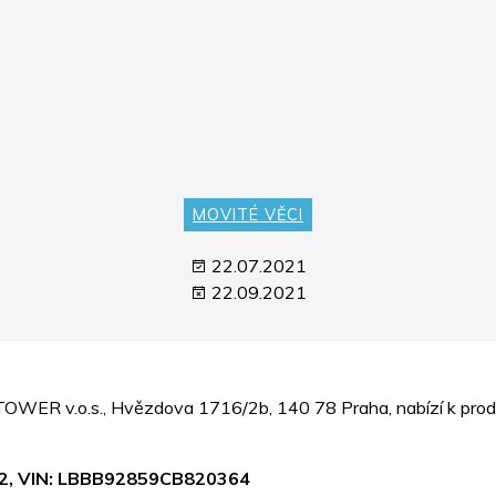
MOVITÉ VĚCI
22.07.2021
22.09.2021
 TOWER v.o.s., Hvězdova 1716/2b, 140 78 Praha, nabízí k prode
692, VIN: LBBB92859CB820364