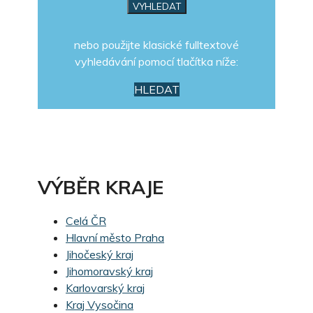
nebo použijte klasické fulltextové
vyhledávání pomocí tlačítka níže:
HLEDAT
VÝBĚR KRAJE
Celá ČR
Hlavní město Praha
Jihočeský kraj
Jihomoravský kraj
Karlovarský kraj
Kraj Vysočina