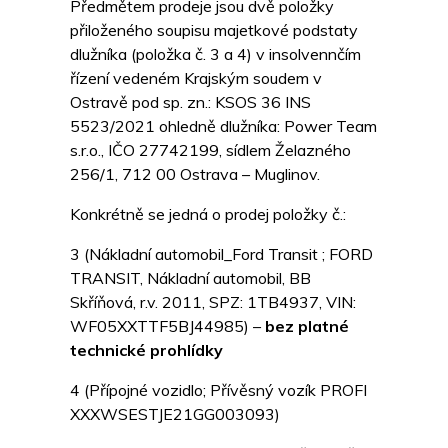
Předmětem prodeje jsou dvě položky
přiloženého soupisu majetkové podstaty
dlužníka (položka č. 3 a 4) v insolvennčím
řízení vedeném Krajským soudem v
Ostravě pod sp. zn.: KSOS 36 INS
5523/2021 ohledně dlužníka: Power Team
s.r.o., IČO 27742199, sídlem Želazného
256/1, 712 00 Ostrava – Muglinov.
Konkrétně se jedná o prodej položky č.:
3 (Nákladní automobil_Ford Transit ; FORD
TRANSIT, Nákladní automobil, BB
Skříňová, r.v. 2011, SPZ: 1TB4937, VIN:
WF05XXTTF5BJ44985) –
bez platné
technické prohlídky
4 (Přípojné vozidlo; Přívěsný vozík PROFI
XXXWSESTJE21GG003093)