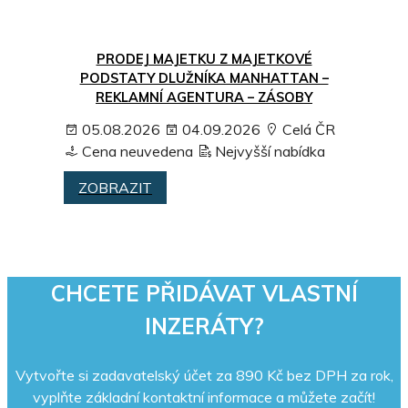
PRODEJ MAJETKU Z MAJETKOVÉ
PODSTATY DLUŽNÍKA MANHATTAN –
REKLAMNÍ AGENTURA – ZÁSOBY
05.08.2026
04.09.2026
Celá ČR
Cena neuvedena
Nejvyšší nabídka
ZOBRAZIT
CHCETE PŘIDÁVAT VLASTNÍ
INZERÁTY?
Vytvořte si zadavatelský účet za 890 Kč bez DPH za rok,
vyplňte základní kontaktní informace a můžete začít!