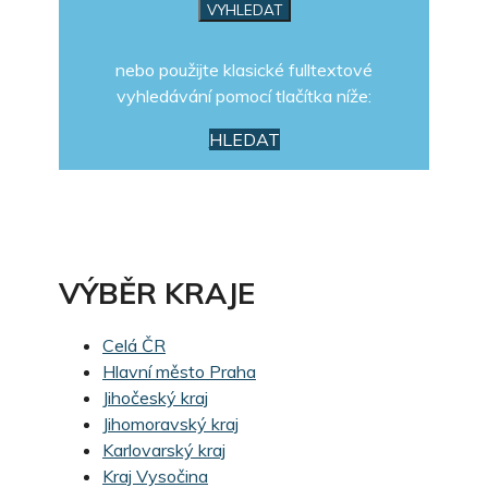
nebo použijte klasické fulltextové
vyhledávání pomocí tlačítka níže:
HLEDAT
VÝBĚR KRAJE
Celá ČR
Hlavní město Praha
Jihočeský kraj
Jihomoravský kraj
Karlovarský kraj
Kraj Vysočina