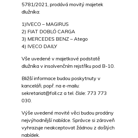
5781/2021, prodává movitý majetek
dlužníka:
1)IVECO – MAGIRUS
2) FIAT DOBLÓ CARGA
3) MERCEDES BENZ – Atego
4) IVECO DAILY
Vše uvedené v majetkové podstatě
dlužníka v insolvenčním rejstříku pod B-10.
Bližší informace budou poskytnuty v
kanceláři, popř. na e-mailu:
sekretariat@foll.cz a tel. čísle: 773 773
030.
Výše uvedené movité věci budou prodány
nejvýhodnější nabídce. Správce si zároveň
vyhrazuje neakceptovat žádnou z došlých
nabídek.