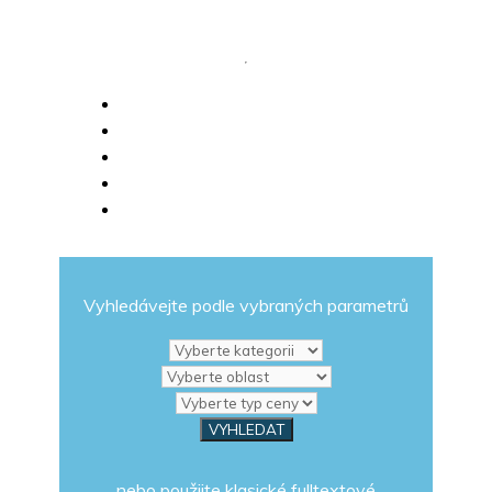
Vyhledávejte podle vybraných parametrů
nebo použijte klasické fulltextové