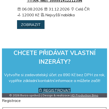
TITAN, IMEI: 355551412212394
06.08.2026
31.12.2026
Celá ČR
12000 Kč
Nejvyšší nabídka
ZOBRAZIT
CHCETE PŘIDÁVAT VLASTNÍ
INZERÁTY?
Vytvořte si zadavatelský účet za 890 Kč bez DPH za rok,
vyplňte základní kontaktní informace a můžete začít!
REGISTROVAT
© 2026 Burza správců | Design & realizace
HD Production Brno
Registrace