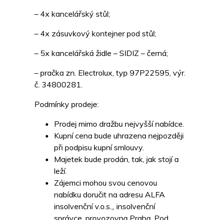
– 4x kancelářský stůl;
– 4x zásuvkový kontejner pod stůl;
– 5x kancelářská židle – SIDIZ – černá;
– pračka zn. Electrolux, typ 97P22595, výr.
č. 34800281.
Podmínky prodeje:
Prodej mimo dražbu nejvyšší nabídce.
Kupní cena bude uhrazena nejpozději
při podpisu kupní smlouvy.
Majetek bude prodán, tak, jak stojí a
leží.
Zájemci mohou svou cenovou
nabídku doručit na adresu ALFA
insolvenční v.o.s.,, insolvenční
správce, provozovna Praha, Pod