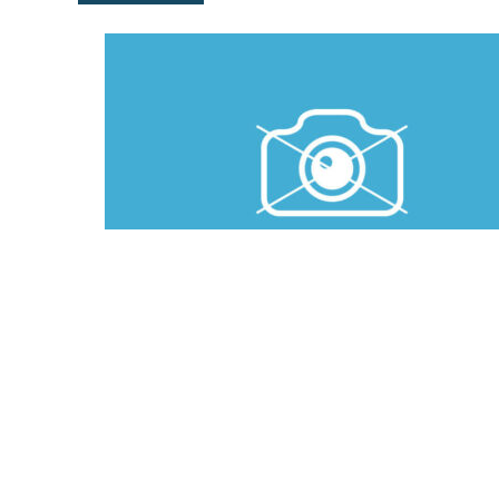
IDEÁLNÍ SPOLUVLASTNICKÝ PODÍL VE
VÝŠI 1/48 NA BYTOVÉ JEDNOTCE Č.
2593/104, BYT – DLUŽNICE ENDERSTOVÁ
SOŇA, POD SP.ZN.: KSUL 43 INS
12265/2025 VEDENÉ U KRAJSKÉHO