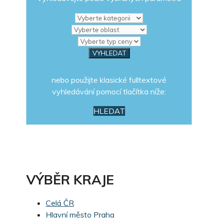
nebo použijte klasické fulltextové
vyhledávání pomocí tlačítka níže:
HLEDAT
VÝBĚR KRAJE
Celá ČR
Hlavní město Praha