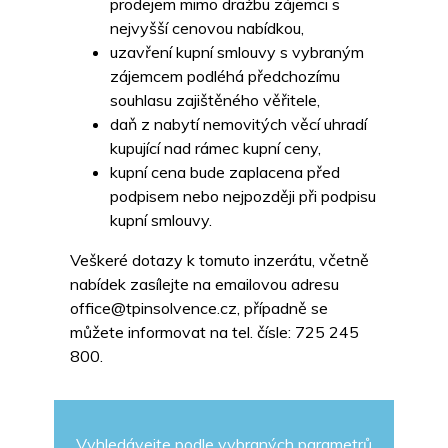
prodejem mimo dražbu zájemci s
nejvyšší cenovou nabídkou,
uzavření kupní smlouvy s vybraným
zájemcem podléhá předchozímu
souhlasu zajištěného věřitele,
daň z nabytí nemovitých věcí uhradí
kupující nad rámec kupní ceny,
kupní cena bude zaplacena před
podpisem nebo nejpozději při podpisu
kupní smlouvy.
Veškeré dotazy k tomuto inzerátu, včetně
nabídek zasílejte na emailovou adresu
office@tpinsolvence.cz, případně se
můžete informovat na tel. čísle: 725 245
800.
Vyhledávejte podle vybraných parametrů