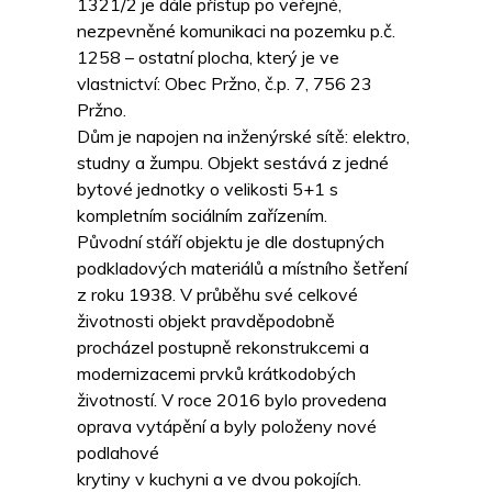
1321/2 je dále přístup po veřejné,
nezpevněné komunikaci na pozemku p.č.
1258 – ostatní plocha, který je ve
vlastnictví: Obec Pržno, č.p. 7, 756 23
Pržno.
Dům je napojen na inženýrské sítě: elektro,
studny a žumpu. Objekt sestává z jedné
bytové jednotky o velikosti 5+1 s
kompletním sociálním zařízením.
Původní stáří objektu je dle dostupných
podkladových materiálů a místního šetření
z roku 1938. V průběhu své celkové
životnosti objekt pravděpodobně
procházel postupně rekonstrukcemi a
modernizacemi prvků krátkodobých
životností. V roce 2016 bylo provedena
oprava vytápění a byly položeny nové
podlahové
krytiny v kuchyni a ve dvou pokojích.