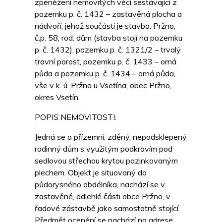
zpeněžení nemovitých věcí sestávající z
pozemku p. č. 1432 – zastavěná plocha a
nádvoří, jehož součástí je stavba: Pržno,
č.p. 58, rod. dům (stavba stojí na pozemku
p. č. 1432), pozemku p. č. 1321/2 – trvalý
travní porost, pozemku p. č. 1433 – orná
půda a pozemku p. č. 1434 – orná půda,
vše v k. ú. Pržno u Vsetína, obec Pržno,
okres Vsetín.
POPIS NEMOVITOSTI:
Jedná se o přízemní, zděný, nepodsklepený
rodinný dům s využitým podkrovím pod
sedlovou střechou krytou pozinkovaným
plechem. Objekt je situovaný do
půdorysného obdélníka, nachází se v
zastavěné, odlehlé části obce Pržno, v
řadové zástavbě jako samostatně stojící.
Předmět ocenění se nachází na adrese