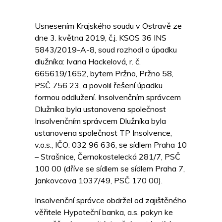
Usnesením Krajského soudu v Ostravě ze
dne 3. května 2019, č.j. KSOS 36 INS
5843/2019-A-8, soud rozhodl o úpadku
dlužníka: Ivana Hackelová, r. č.
665619/1652, bytem Pržno, Pržno 58,
PSČ 756 23, a povolil řešení úpadku
formou oddlužení. Insolvenčním správcem
Dlužníka byla ustanovena společnost
Insolvenčním správcem Dlužníka byla
ustanovena společnost TP Insolvence,
v.o.s., IČO: 032 96 636, se sídlem Praha 10
– Strašnice, Černokostelecká 281/7, PSČ
100 00 (dříve se sídlem se sídlem Praha 7,
Jankovcova 1037/49, PSČ 170 00).
Insolvenční správce obdržel od zajištěného
věřitele Hypoteční banka, a.s. pokyn ke