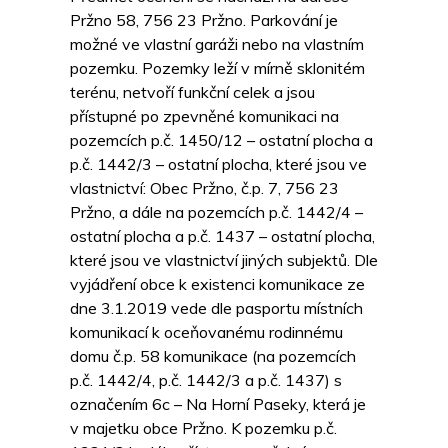
Pržno 58, 756 23 Pržno. Parkování je
možné ve vlastní garáži nebo na vlastním
pozemku. Pozemky leží v mírně sklonitém
terénu, netvoří funkční celek a jsou
přístupné po zpevněné komunikaci na
pozemcích p.č. 1450/12 – ostatní plocha a
p.č. 1442/3 – ostatní plocha, které jsou ve
vlastnictví: Obec Pržno, č.p. 7, 756 23
Pržno, a dále na pozemcích p.č. 1442/4 –
ostatní plocha a p.č. 1437 – ostatní plocha,
které jsou ve vlastnictví jiných subjektů. Dle
vyjádření obce k existenci komunikace ze
dne 3.1.2019 vede dle pasportu místních
komunikací k oceňovanému rodinnému
domu č.p. 58 komunikace (na pozemcích
p.č. 1442/4, p.č. 1442/3 a p.č. 1437) s
označením 6c – Na Horní Paseky, která je
v majetku obce Pržno. K pozemku p.č.