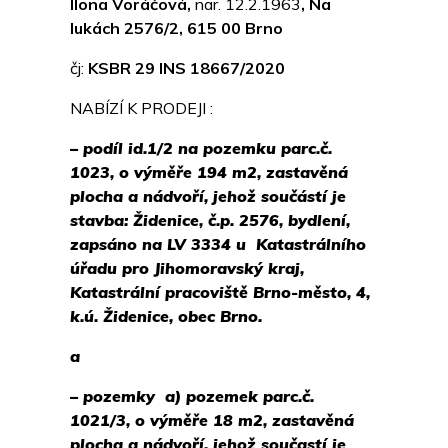
Ilona Voráčová,
nar. 12.2.1963
,
Na
lukách 2576/2, 615 00 Brno
čj:
KSBR 29 INS 18667/2020
NABÍZÍ K PRODEJI :
– podíl id.1/2 na pozemku parc.č.
1023, o výměře 194 m2, zastavěná
plocha a nádvoří, jehož součástí je
stavba: Židenice, č.p. 2576, bydlení,
zapsáno na LV 3334 u Katastrálního
úřadu pro Jihomoravský kraj,
Katastrální pracoviště Brno-město, 4,
k.ú. Židenice, obec Brno.
a
– pozemky
a) pozemek parc.č.
1021/3, o výměře 18 m2, zastavěná
plocha a nádvoří, jehož součastí je