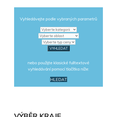
Vyhledávejte podle vybraných parametrů
nebo použijte klasické fulltextové
vyhledávání pomocí tlačítka níže:
HLEDAT
VÝBĚR KRAJE