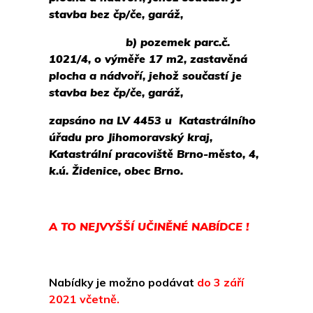
stavba bez čp/če, garáž,
b) pozemek parc.č.
1021/4, o výměře 17 m2, zastavěná
plocha a nádvoří, jehož součastí je
stavba bez čp/če, garáž,
zapsáno na LV 4453 u Katastrálního
úřadu pro Jihomoravský kraj,
Katastrální pracoviště Brno-město, 4,
k.ú. Židenice, obec Brno.
A TO NEJVYŠŠÍ UČINĚNÉ NABÍDCE !
Nabídky je možno podávat
do 3 září
2021 včetně.