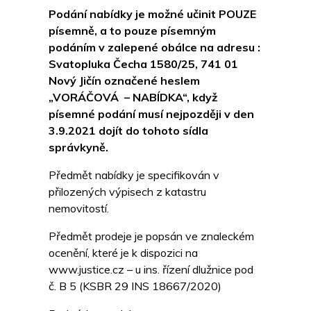
Podání nabídky je možné učinit POUZE
písemně, a to pouze písemným
podáním v zalepené obálce na adresu :
Svatopluka Čecha 1580/25, 741 01
Nový Jičín označené heslem
„VORÁČOVÁ – NABÍDKA“, když
písemné podání musí nejpozději v den
3.9.2021 dojít do tohoto sídla
správkyně.
Předmět nabídky je specifikován v
přilozených výpisech z katastru
nemovitostí.
Předmět prodeje je popsán ve znaleckém
ocenění, které je k dispozici na
www.justice.cz – u ins. řízení dlužnice pod
č. B 5 (KSBR 29 INS 18667/2020)