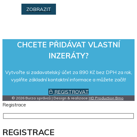
ZOBRAZIT
CHCETE PŘIDÁVAT VLASTNÍ
INZERÁTY?
Vytvořte si zadavatelský účet za 890 Kč bez DPH za rok,
vyplňte základní kontaktní informace a můžete začít!
REGISTROVAT
© 2026 Burza správců | Design & realizace
HD Production Brno
Registrace
REGISTRACE