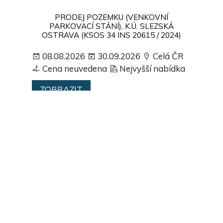
PRODEJ POZEMKU (VENKOVNÍ
PARKOVACÍ STÁNÍ), K.Ú. SLEZSKÁ
OSTRAVA (KSOS 34 INS 20615 / 2024)
08.08.2026
30.09.2026
Celá ČR
Cena neuvedena
Nejvyšší nabídka
ZOBRAZIT
SPOLUVLASTNICKÝ PODÍL O VELIKOSTI
ID. 1/20 NA POZEMKU PARC. ST. Č. 64/12,
ZASTAVĚNÁ PLOCHA A NÁDVOŘÍ
07.08.2026
01.02.2027
Karlovarský kraj
Cena neuvedena
Nejvyšší nabídka
ZOBRAZIT