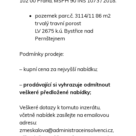
102 00 Praha, MSPH 90 INS 1073 / 2018.
pozemek parc.č. 3114/11 86 m2
trvalý travní porost
LV 2675 k.ú. Bystřice nad
Pernštejnem
Podmínky prodeje:
– kupní cena za nejvyšší nabídku;
–
prodávající si vyhrazuje odmítnout
veškeré předložené nabídky;
Veškeré dotazy k tomuto inzerátu,
včetně nabídek zasílejte na emailovou
adresu:
zmeskalova@administraceinsolvenci.cz,