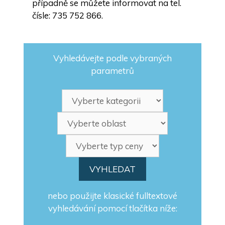
případně se můžete informovat na tel.
čísle: 735 752 866.
Vyhledávejte podle vybraných
parametrů
nebo použijte klasické fulltextové
vyhledávání pomocí tlačítka níže: