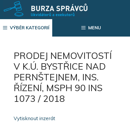
Přeskočit
na
obsah
VÝBĚR KATEGORIÍ
MENU
PRODEJ NEMOVITOSTÍ
V K.Ú. BYSTŘICE NAD
PERNŠTEJNEM, INS.
ŘÍZENÍ, MSPH 90 INS
1073 / 2018
Vytisknout inzerát