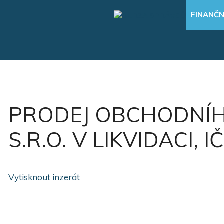
Přeskočit
FINANČN
na
obsah
PRODEJ OBCHODNÍH
S.R.O. V LIKVIDACI, I
Vytisknout inzerát