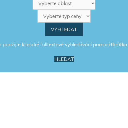
 použijte klasické fulltextové vyhledávání pomocí tlačítka 
HLEDAT