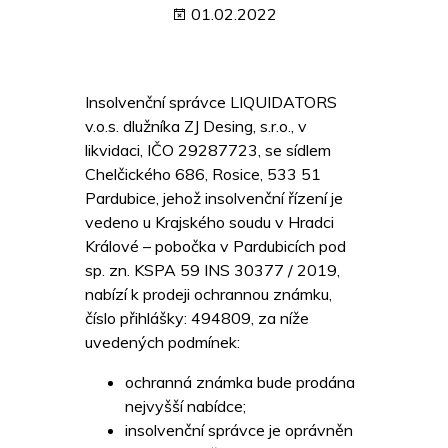
01.02.2022
Insolvenční správce LIQUIDATORS
v.o.s. dlužníka ZJ Desing, s.r.o., v
likvidaci, IČO
29287723
, se sídlem
Chelčického 686, Rosice, 533 51
Pardubice, jehož insolvenční řízení je
vedeno u Krajského soudu v Hradci
Králové – pobočka v Pardubicích pod
sp. zn. KSPA 59 INS 30377 / 2019,
nabízí k prodeji ochrannou známku,
číslo přihlášky: 494809, za níže
uvedených podmínek:
ochranná známka bude prodána
nejvyšší nabídce;
insolvenční správce je oprávněn