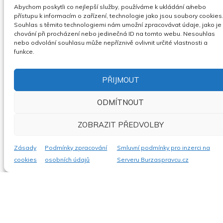
REKLAMNÍ AGENTURA – ZÁSOBY
Abychom poskytli co nejlepší služby, používáme k ukládání a/nebo
přístupu k informacím o zařízení, technologie jako jsou soubory cookies
05.08.2026
04.09.2026
Celá
Souhlas s těmito technologiemi nám umožní zpracovávat údaje, jako je
chování při procházení nebo jedinečná ID na tomto webu. Nesouhlas
ČR
Cena neuvedena
Nejvyšší
nebo odvolání souhlasu může nepříznivě ovlivnit určité vlastnosti a
nabídka
funkce.
ZOBRAZIT
PŘIJMOUT
ODMÍTNOUT
VOZIDLO ŠKODA OCTAVIA, R.V. 2003
ZOBRAZIT PŘEDVOLBY
05.08.2026
31.01.2027
Jihočeský kraj
Cena neuvedena
Zásady
Podmínky zpracování
Smluvní podmínky pro inzerci na
Nejvyšší nabídka
cookies
osobních údajů
Serveru Burzaspravcu.cz
ZOBRAZIT
PŘÍVĚS NÁKLADNÍ VALNÍKOVÝ, R.V.