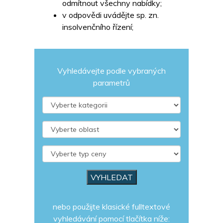
odmítnout všechny nabídky;
v odpovědi uvádějte sp. zn.
insolvenčního řízení;
Vyhledávejte podle vybraných
parametrů
nebo použijte klasické fulltextové
vyhledávání pomocí tlačítka níže: