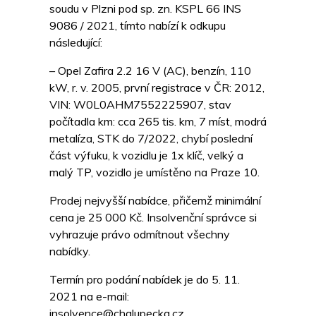
soudu v Plzni pod sp. zn. KSPL 66 INS
9086 / 2021, tímto nabízí k odkupu
následující:
– Opel Zafira 2.2 16 V (AC), benzín, 110
kW, r. v. 2005, první registrace v ČR: 2012,
VIN: W0L0AHM7552225907, stav
počítadla km: cca 265 tis. km, 7 míst, modrá
metalíza, STK do 7/2022, chybí poslední
část výfuku, k vozidlu je 1x klíč, velký a
malý TP, vozidlo je umístěno na Praze 10.
Prodej nejvyšší nabídce, přičemž minimální
cena je 25 000 Kč. Insolvenční správce si
vyhrazuje právo odmítnout všechny
nabídky.
Termín pro podání nabídek je do 5. 11.
2021 na e-mail:
insolvence@chalupecka.cz
.