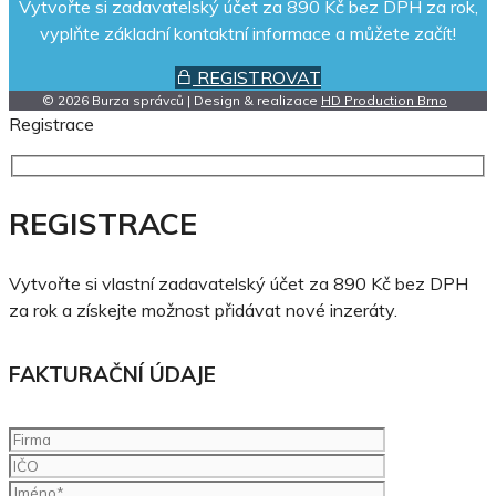
Vytvořte si zadavatelský účet za 890 Kč bez DPH za rok,
vyplňte základní kontaktní informace a můžete začít!
REGISTROVAT
© 2026 Burza správců | Design & realizace
HD Production Brno
Registrace
REGISTRACE
Vytvořte si vlastní zadavatelský účet za 890 Kč bez DPH
za rok a získejte možnost přidávat nové inzeráty.
FAKTURAČNÍ ÚDAJE