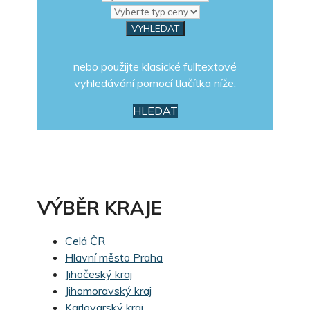
nebo použijte klasické fulltextové
vyhledávání pomocí tlačítka níže:
HLEDAT
VÝBĚR KRAJE
Celá ČR
Hlavní město Praha
Jihočeský kraj
Jihomoravský kraj
Karlovarský kraj