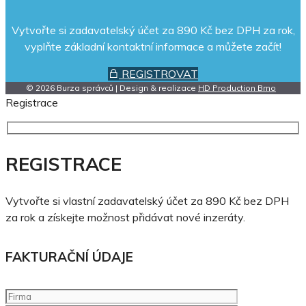
Vytvořte si zadavatelský účet za 890 Kč bez DPH za rok,
vyplňte základní kontaktní informace a můžete začít!
REGISTROVAT
© 2026 Burza správců | Design & realizace
HD Production Brno
Registrace
REGISTRACE
Vytvořte si vlastní zadavatelský účet za 890 Kč bez DPH
za rok a získejte možnost přidávat nové inzeráty.
FAKTURAČNÍ ÚDAJE