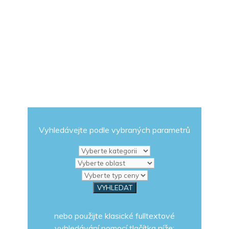
Vyhledávejte podle vybraných parametrů
nebo použijte klasické fulltextové
vyhledávání pomocí tlačítka níže: