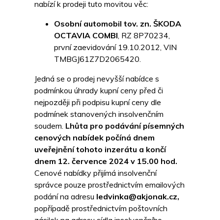
nabízí k prodeji tuto movitou věc:
Osobní automobil tov. zn. ŠKODA
OCTAVIA COMBI
, RZ 8P70234,
první zaevidování 19.10.2012, VIN
TMBGJ61Z7D2065420.
Jedná se o prodej nevyšší nabídce s
podmínkou úhrady kupní ceny před či
nejpozději při podpisu kupní ceny dle
podmínek stanovených insolvenčním
soudem.
Lhůta pro podávání písemných
cenových nabídek počíná dnem
uveřejnění tohoto inzerátu a končí
dnem 12. července 2024 v 15.00 hod.
Cenové nabídky přijímá insolvenční
správce pouze prostřednictvím emailových
podání na adresu
ledvinka@akjonak.cz,
popřípadě prostřednictvím poštovních