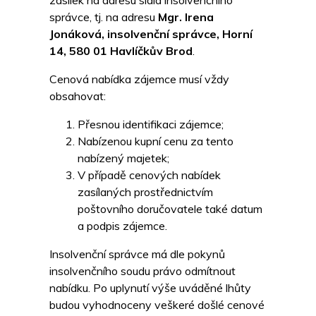
zásilek na adresu sídla insolvenčního
správce, tj. na adresu
Mgr. Irena
Jonáková, insolvenční správce, Horní
14, 580 01 Havlíčkův Brod
.
Cenová nabídka zájemce musí vždy
obsahovat:
Přesnou identifikaci zájemce;
Nabízenou kupní cenu za tento
nabízený majetek;
V případě cenových nabídek
zasílaných prostřednictvím
poštovního doručovatele také datum
a podpis zájemce.
Insolvenční správce má dle pokynů
insolvenčního soudu právo odmítnout
nabídku. Po uplynutí výše uváděné lhůty
budou vyhodnoceny veškeré došlé cenové