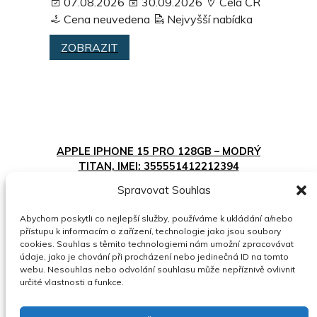
07.08.2026
30.09.2026
Celá ČR
Cena neuvedena
Nejvyšší nabídka
ZOBRAZIT
APPLE IPHONE 15 PRO 128GB – MODRÝ
TITAN, IMEI: 355551412212394
Spravovat Souhlas
06.08.2026
31.12.2026
Celá ČR
12000 Kč
Nejvyšší nabídka
Abychom poskytli co nejlepší služby, používáme k ukládání a/nebo
přístupu k informacím o zařízení, technologie jako jsou soubory
ZOBRAZIT
cookies. Souhlas s těmito technologiemi nám umožní zpracovávat
údaje, jako je chování při procházení nebo jedinečná ID na tomto
webu. Nesouhlas nebo odvolání souhlasu může nepříznivě ovlivnit
určité vlastnosti a funkce.