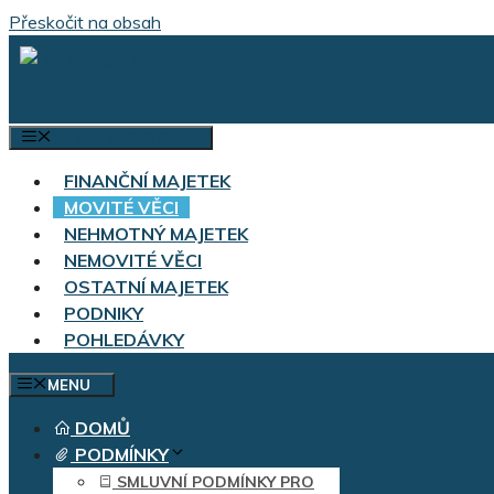
Přeskočit na obsah
VÝBĚR KATEGORIÍ
FINANČNÍ MAJETEK
MOVITÉ VĚCI
NEHMOTNÝ MAJETEK
NEMOVITÉ VĚCI
OSTATNÍ MAJETEK
PODNIKY
POHLEDÁVKY
MENU
DOMŮ
PODMÍNKY
SMLUVNÍ PODMÍNKY PRO