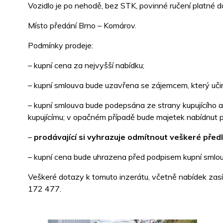
Vozidlo je po nehodě, bez STK, povinné ručení platné d
Místo předání Brno – Komárov.
Podmínky prodeje:
– kupní cena za nejvyšší nabídku;
– kupní smlouva bude uzavřena se zájemcem, který učin
– kupní smlouva bude podepsána ze strany kupujícího 
kupujícímu; v opačném případě bude majetek nabídnut př
–
prodávající si vyhrazuje odmítnout veškeré před
– kupní cena bude uhrazena před podpisem kupní smlou
Veškeré dotazy k tomuto inzerátu, včetně nabídek zasí
172 477.