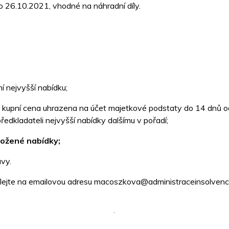
o 26.10.2021, vhodné na náhradní díly.
í nejvyšší nabídku;
a kupní cena uhrazena na účet majetkové podstaty do 14 dnů od
edkladateli nejvyšší nabídky dalšímu v pořadí;
ložené nabídky;
vy.
lejte na emailovou adresu macoszkova@administraceinsolvenci.c