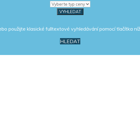
ebo použijte klasické fulltextové vyhledávání pomocí tlačítka níž
HLEDAT