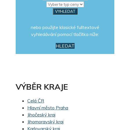
nebo použijte klasické fulltextové
vyhledávání pomocí tlačítka níže:
HLEDAT
VÝBĚR KRAJE
Celá ČR
Hlavní město Praha
Jihočeský kraj
Jihomoravský kraj
Karlovarský kraj