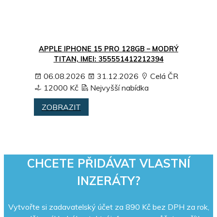
APPLE IPHONE 15 PRO 128GB – MODRÝ
TITAN, IMEI: 355551412212394
06.08.2026
31.12.2026
Celá ČR
12000 Kč
Nejvyšší nabídka
ZOBRAZIT
CHCETE PŘIDÁVAT VLASTNÍ
INZERÁTY?
Vytvořte si zadavatelský účet za 890 Kč bez DPH za rok,