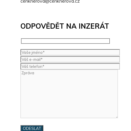
cenknerova@cenknerova.cz
ODPOVĚDĚT NA INZERÁT