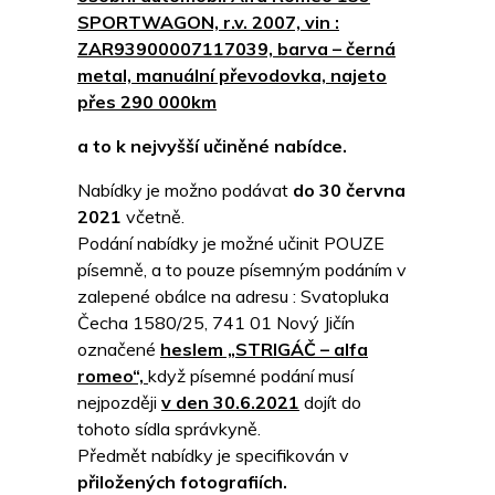
SPORTWAGON, r.v. 2007, vin :
ZAR93900007117039, barva – černá
metal, manuální převodovka, najeto
přes 290 000km
a to k nejvyšší učiněné nabídce.
Nabídky je možno podávat
do 30 června
2021
včetně.
Podání nabídky je možné učinit POUZE
písemně, a to pouze písemným podáním v
zalepené obálce na adresu : Svatopluka
Čecha 1580/25, 741 01 Nový Jičín
označené
heslem „STRIGÁČ – alfa
romeo“,
když písemné podání musí
nejpozději
v den 30.6.2021
dojít do
tohoto sídla správkyně.
Předmět nabídky je specifikován v
přiložených fotografiích.