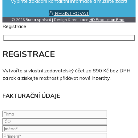
vyplňte základní kontaktní informace a můžete začít!
REGISTROVAT
© 2026 Burza správců | Design & realizace
HD Production Brno
Registrace
REGISTRACE
Vytvořte si vlastní zadavatelský účet za 890 Kč bez DPH
za rok a získejte možnost přidávat nové inzeráty.
FAKTURAČNÍ ÚDAJE