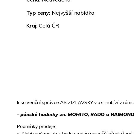
Typ ceny:
Nejvyšší nabídka
Kraj:
Celá ČR
Insolvenční správce AS ZIZLAVSKY v.o.s. nabízí v rámc
–
pánské
ho
dinky zn. MOHITO, RADO a RAIMON
Podmínky prodeje:
a) Nabízený majetek bude prodán nejvyšší předložené 