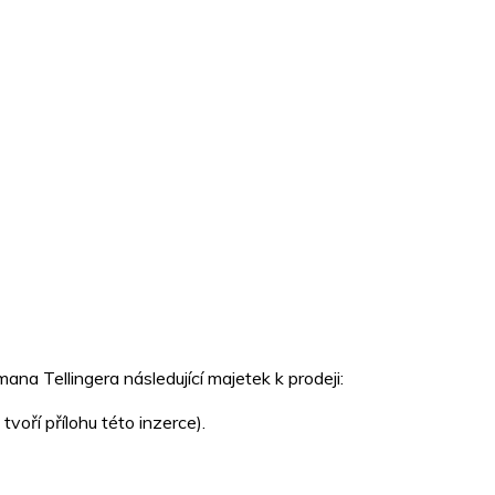
a Tellingera následující majetek k prodeji:
voří přílohu této inzerce).