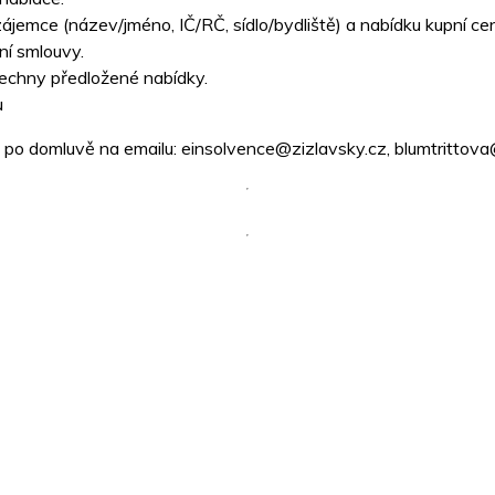
emce (název/jméno, IČ/RČ, sídlo/bydliště) a nabídku kupní ce
ní smlouvy.
šechny předložené nabídky.
u
 po domluvě na emailu: einsolvence@zizlavsky.cz, blumtrittova@