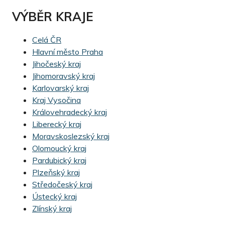
VÝBĚR KRAJE
Celá ČR
Hlavní město Praha
Jihočeský kraj
Jihomoravský kraj
Karlovarský kraj
Kraj Vysočina
Královehradecký kraj
Liberecký kraj
Moravskoslezský kraj
Olomoucký kraj
Pardubický kraj
Plzeňský kraj
Středočeský kraj
Ústecký kraj
Zlínský kraj