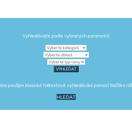
Vyhledávejte podle vybraných parametrů
ebo použijte klasické fulltextové vyhledávání pomocí tlačítka níž
HLEDAT