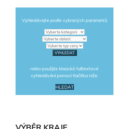
Vyhledávejte podle vybraných parametrů
nebo použijte klasické fulltextové
vyhledávání pomocí tlačítka níže:
HLEDAT
VÝBĚR KRAJE