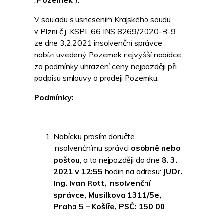
„
Pozemek
“).
V souladu s usnesením Krajského soudu
v Plzni č.j. KSPL 66 INS 8269/2020-B-9
ze dne 3.2.2021 insolvenční správce
nabízí uvedený Pozemek nejvyšší nabídce
za podmínky uhrazení ceny nejpozději při
podpisu smlouvy o prodeji Pozemku.
Podmínky:
Nabídku prosím doručte
insolvenčnímu správci
osobně nebo
poštou
, a to nejpozději do dne
8. 3.
2021 v 12:55
hodin na adresu:
JUDr.
Ing. Ivan Rott, insolvenční
správce, Musílkova 1311/5e,
Praha 5 – Košíře, PSČ: 150 00
.