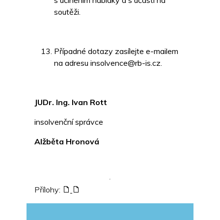
s učiněním nabídky a s účastí na
soutěži.
Případné dotazy zasílejte e-mailem
na adresu insolvence@rb-is.cz.
JUDr. Ing. Ivan Rott
insolvenční správce
Alžběta Hronová
Přílohy: