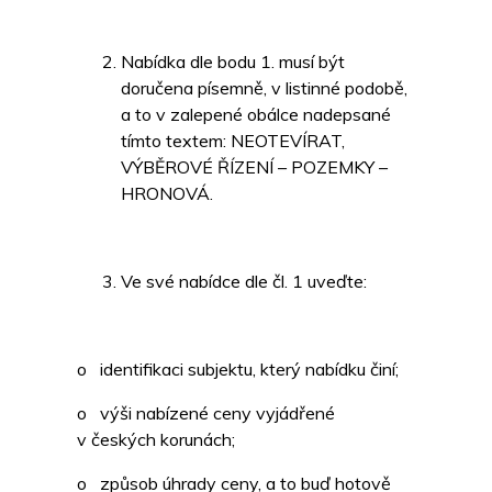
Nabídka dle bodu 1. musí být
doručena písemně, v listinné podobě,
a to v zalepené obálce nadepsané
tímto textem: NEOTEVÍRAT,
VÝBĚROVÉ ŘÍZENÍ – POZEMKY –
HRONOVÁ.
Ve své nabídce dle čl. 1 uveďte:
o identifikaci subjektu, který nabídku činí;
o výši nabízené ceny vyjádřené
v českých korunách;
o způsob úhrady ceny, a to buď hotově