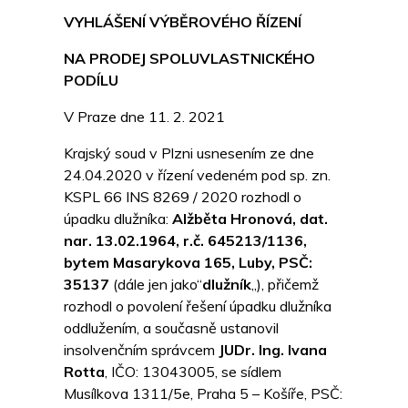
VYHLÁŠENÍ VÝBĚROVÉHO ŘÍZENÍ
NA PRODEJ SPOLUVLASTNICKÉHO
PODÍLU
V Praze dne 11. 2. 2021
Krajský soud v Plzni usnesením ze dne
24.04.2020 v řízení vedeném pod sp. zn.
KSPL 66 INS 8269 / 2020 rozhodl o
úpadku dlužníka:
Alžběta Hronová, dat.
nar. 13.02.1964, r.č. 645213/1136,
bytem Masarykova 165, Luby, PSČ:
35137
(dále jen jako“
dlužník
„), přičemž
rozhodl o povolení řešení úpadku dlužníka
oddlužením, a současně ustanovil
insolvenčním správcem
JUDr. Ing. Ivana
Rotta
, IČO: 13043005, se sídlem
Musílkova 1311/5e, Praha 5 – Košíře, PSČ: