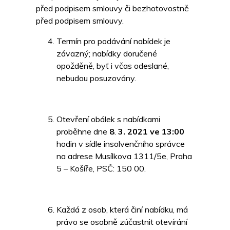
před podpisem smlouvy či bezhotovostně
před podpisem smlouvy.
Termín pro podávání nabídek je
závazný; nabídky doručené
opožděně, byť i včas odeslané,
nebudou posuzovány.
Otevření obálek s nabídkami
proběhne dne
8
.
3. 2021 ve 13:00
hodin v sídle insolvenčního správce
na adrese Musílkova 1311/5e, Praha
5 – Košíře, PSČ: 150 00.
Každá z osob, která činí nabídku, má
právo se osobně zúčastnit otevírání