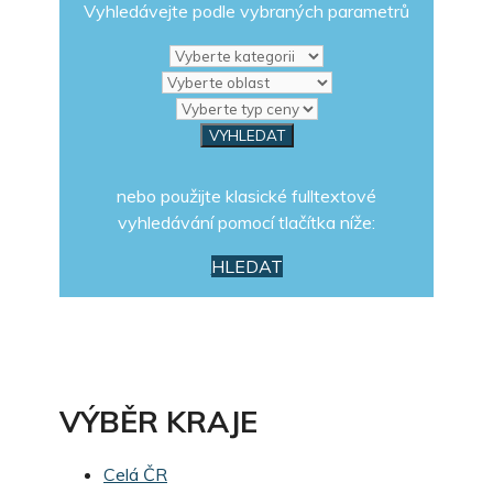
Vyhledávejte podle vybraných parametrů
nebo použijte klasické fulltextové
vyhledávání pomocí tlačítka níže:
HLEDAT
VÝBĚR KRAJE
Celá ČR