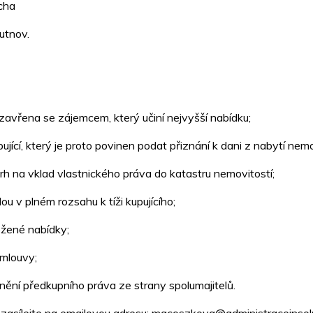
ocha
utnov.
avřena se zájemcem, který učiní nejvyšší nabídku;
jící, který je proto povinen podat přiznání k dani z nabytí nemo
rh na vklad vlastnického práva do katastru nemovitostí;
ou v plném rozsahu k tíži kupujícího;
ožené nabídky;
smlouvy;
nění předkupního práva ze strany spolumajitelů.