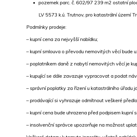
pozemek parc. č. 602/97 239 m2 ostatní pl
LV 5573 k.ú. Trutnov, pro katastrální území Tr
Podmínky prodeje:
– kupní cena za nejvyšší nabídku;
– kupní smlouva o převodu nemovitých věcí bude uz
– poplatníkem daně z nabytí nemovitých věcí je kupu
– kupující se dále zavazuje vypracovat a podat náv
– správní poplatky za řízení u katastrálního úřadu jd
– prodávající si vyhrazuje odmítnout veškeré předl
– kupní cena bude uhrazena před podpisem kupní 
– insolvenční správce upozorňuje na možnost uplat