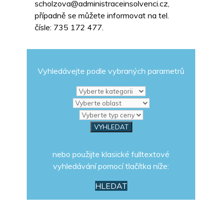
scholzova@administraceinsolvenci.cz,
případně se můžete informovat na tel.
čísle: 735 172 477.
Vyhledávejte podle vybraných parametrů
nebo použijte klasické fulltextové
vyhledávání pomocí tlačítka níže:
HLEDAT