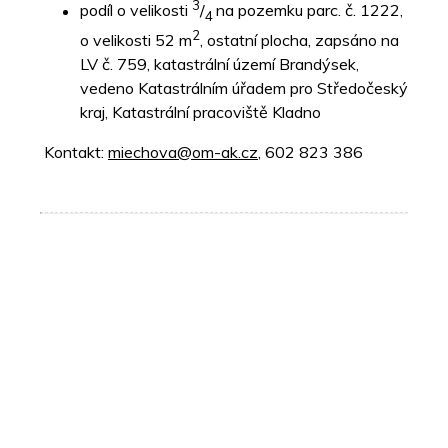
3
podíl o velikosti
/
na pozemku parc. č. 1222,
4
2
o velikosti 52 m
, ostatní plocha, zapsáno na
LV č. 759, katastrální území Brandýsek,
vedeno Katastrálním úřadem pro Středočeský
kraj, Katastrální pracoviště Kladno
Kontakt:
miechova@om-ak.cz
, 602 823 386