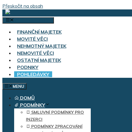
Přeskočit na obsah
VÝBĚR KATEGORIÍ
FINANČNÍ MAJETEK
MOVITÉ VĚCI
NEHMOTNÝ MAJETEK
NEMOVITÉ VĚCI
OSTATNÍ MAJETEK
PODNIKY
POHLEDÁVKY
MENU
DOMŮ
PODMÍNKY
SMLUVNÍ PODMÍNKY PRO
INZERCI
PODMÍNKY ZPRACOVÁNÍ