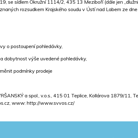
9, se sídlem Okružní 1114/2, 435 13 Meziboří (dále jen „dlužník
- Kč, přiznaných rozsudkem Krajského soudu v Ústí nad Labem ze 
vy o postoupení pohledávky,
 a dobytnost výše uvedené pohledávky,
změnit podmínky prodeje
 VRŠANSKÝ a spol., v.o.s., 415 01 Teplice, Kollárova 1879/11
s.cz, www: http://www.svvos.cz/