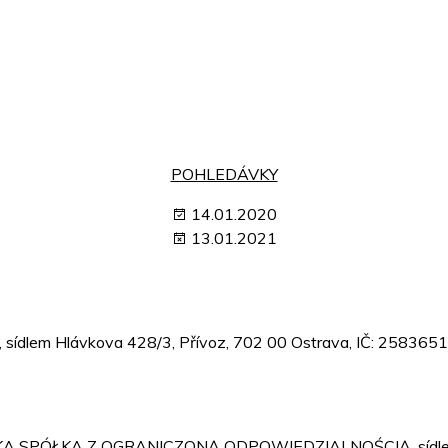
POHLEDÁVKY
14.01.2020
13.01.2021
aci“, sídlem Hlávkova 428/3, Přívoz, 702 00 Ostrava, IČ: 25836
 POLSKA SPÓŁKA Z OGRANICZONĄ ODPOWIEDZIALNOŚCIĄ, sídlem