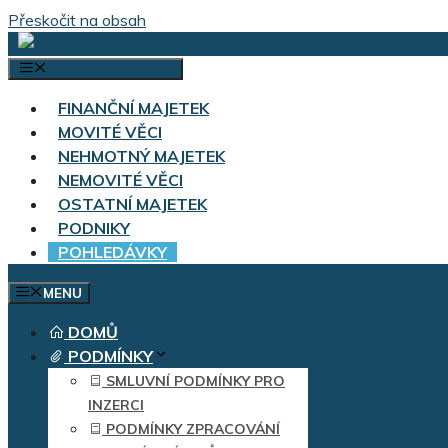
Přeskočit na obsah
VÝBĚR KATEGORIÍ
FINANČNÍ MAJETEK
MOVITÉ VĚCI
NEHMOTNÝ MAJETEK
NEMOVITÉ VĚCI
OSTATNÍ MAJETEK
PODNIKY
POHLEDÁVKY
MENU
DOMŮ
PODMÍNKY
SMLUVNÍ PODMÍNKY PRO
INZERCI
PODMÍNKY ZPRACOVÁNÍ