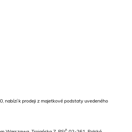
510, nabízí k prodeji z majetkové podstaty uvedeného
 Warszawa, Trojańska 7, PSČ 02-261, Polská