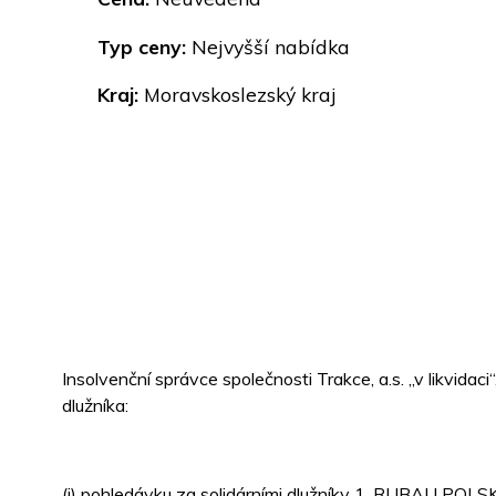
Typ ceny:
Nejvyšší nabídka
Kraj:
Moravskoslezský kraj
Insolvenční správce společnosti Trakce, a.s. „v likvid
dlužníka:
(i) pohledávku za solidárními dlužníky 1. RUBAU