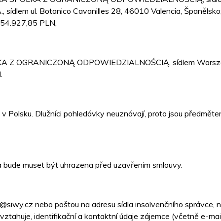
, sídlem ul. Botanico Cavanilles 28, 46010 Valencia, Španělsko;
6.354.927,85 PLN;
ŁKA Z OGRANICZONĄ ODPOWIEDZIALNOŚCIĄ, sídlem Warszawa, 
.
e v Polsku. Dlužníci pohledávky neuznávají, proto jsou předmět
na bude muset být uhrazena před uzavřením smlouvy.
siwy.cz nebo poštou na adresu sídla insolvenčního správce, n
ztahuje, identifikační a kontaktní údaje zájemce (včetně e-mai