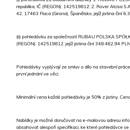
republika, IČ (REGON): 142519812; 2. Rover Alcisa S.A.
42, 17463 Flaca (Girona), Španělsko, jejíž jistina činí 
(ii) pohledávku za společností RUBAU POLSKA SPÓ
(REGON): 142519812, jejíž jistina činí 348.462,94 PLN
Pohledávky vyplývají ze smluv o dílo na stavební prác
první jednání ve věci.
Minimální cena každé pohledávky je 50% z jistiny. Ce
Nabídky je možné doručovat na e-mailovou adresu info@
obsahovat alespoň specifikaci, ke které pohledávce se v