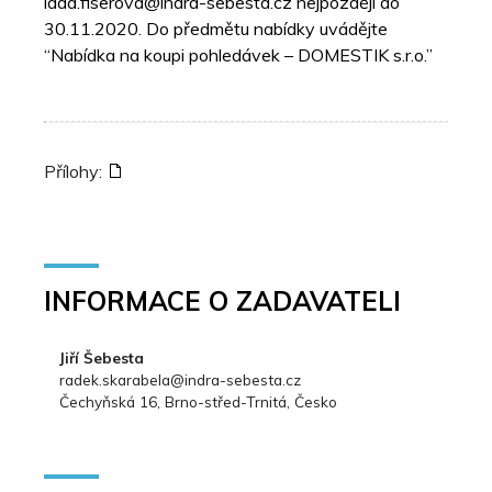
lada.fiserova@indra-sebesta.cz nejpozději do
30.11.2020. Do předmětu nabídky uvádějte
“Nabídka na koupi pohledávek – DOMESTIK s.r.o.”
Přílohy:
INFORMACE O ZADAVATELI
Jiří Šebesta
radek.skarabela@indra-sebesta.cz
Čechyňská 16, Brno-střed-Trnitá, Česko