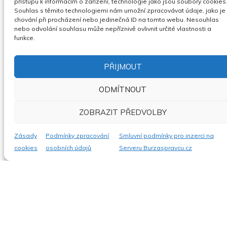
přístupu k informacím o zařízení, technologie jako jsou soubory cookies
21.08.2026
Souhlas s těmito technologiemi nám umožní zpracovávat údaje, jako je
Celá ČR
chování při procházení nebo jedinečná ID na tomto webu. Nesouhlas
Cena neuvedena
nebo odvolání souhlasu může nepříznivě ovlivnit určité vlastnosti a
Nejvyšší nabídka
funkce.
PŘIJMOUT
ZOBRAZIT
ODMÍTNOUT
ZOBRAZIT PŘEDVOLBY
Zásady
Podmínky zpracování
Smluvní podmínky pro inzerci na
cookies
osobních údajů
Serveru Burzaspravcu.cz