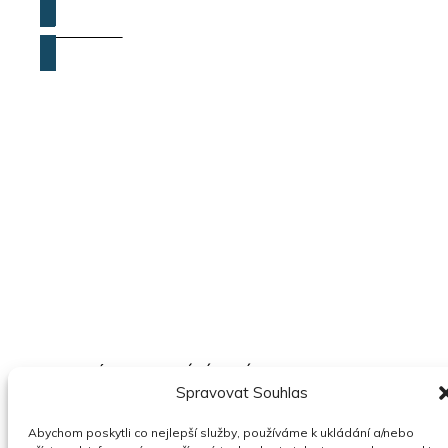
ZOBRAZIT
VÝZVA K PODÁNÍ NABÍDEK NA ODKUP
Spravovat Souhlas
POHLEDÁVEK VE VÝŠI 6.651.391,04 S
PŘÍSLUŠENSTVÍM
Abychom poskytli co nejlepší služby, používáme k ukládání a/nebo
03.08.2026