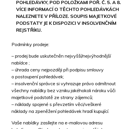
POHLEDÁVKY, POD POLOŽKAMI POŘ. Č. 5. A 8.
VÍCE INFORMACÍ O TĚCHTO POHLEDÁVKÁCH
NALEZNETE V PŘÍLOZE. SOUPIS MAJETKOVÉ
PODSTATY JE K DISPOZICI V INSOLVENČNÍM
REJSTŘÍKU.
Podmínky prodeje:
– prodej bude uskutečněn nejvyšší/nejvýhodnější
nabídce ;
– úhrada ceny nejpozději při podpisu smlouvy
o postoupení pohledávek;
– insolvenční správce si vyhrazuje právo odmítnout
všechny nabídky bez vzniku jakéhokoli nároku vůči
majetkové podstatě ze strany zájemců;
– náklady spojené s převzetím věci/veškeré
náklady na zpeněžení pohledávek hradí kupující.
Vaše nabídky zasílejte na e-mailovou adresu