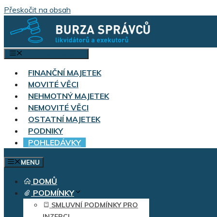
Přeskočit na obsah
VÝBĚR KATEGORIÍ
FINANČNÍ MAJETEK
MOVITÉ VĚCI
NEHMOTNÝ MAJETEK
NEMOVITÉ VĚCI
OSTATNÍ MAJETEK
PODNIKY
POHLEDÁVKY
MENU
DOMŮ
PODMÍNKY
SMLUVNÍ PODMÍNKY PRO
INZERCI