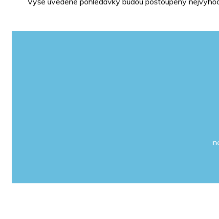
Výše uvedené pohledávky budou postoupeny nejvýhodně
n