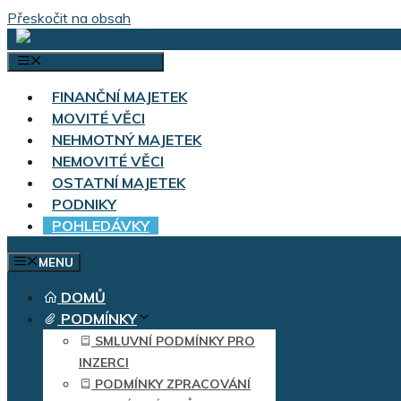
Přeskočit na obsah
VÝBĚR KATEGORIÍ
FINANČNÍ MAJETEK
MOVITÉ VĚCI
NEHMOTNÝ MAJETEK
NEMOVITÉ VĚCI
OSTATNÍ MAJETEK
PODNIKY
POHLEDÁVKY
MENU
DOMŮ
PODMÍNKY
SMLUVNÍ PODMÍNKY PRO
INZERCI
PODMÍNKY ZPRACOVÁNÍ