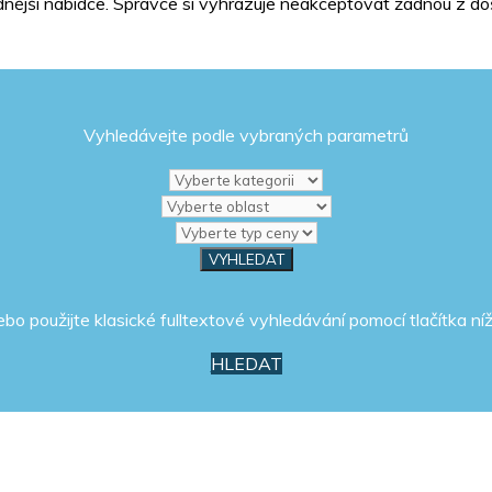
jší nabídce. Správce si vyhrazuje neakceptovat žádnou z doš
Vyhledávejte podle vybraných parametrů
ebo použijte klasické fulltextové vyhledávání pomocí tlačítka níž
HLEDAT