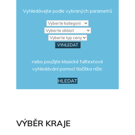
Vyhledávejte podle vybraných parametrů
nebo použijte klasické fulltextové
vyhledávání pomocí tlačítka níže:
HLEDAT
VÝBĚR KRAJE