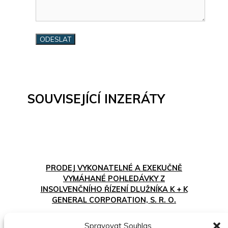
SOUVISEJÍCÍ INZERÁTY
PRODEJ VYKONATELNÉ A EXEKUČNĚ
VYMÁHANÉ POHLEDÁVKY Z
INSOLVENČNÍHO ŘÍZENÍ DLUŽNÍKA K + K
GENERAL CORPORATION, S. R. O.
04.08.2026
11.09.2026
Celá ČR
Spravovat Souhlas