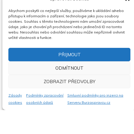
Cena neuvedena
Nejvyšší nabídka
Abychom poskytli co nejlepší služby, používáme k ukládání a/nebo
ZOBRAZIT
přístupu k informacím o zařízení, technologie jako jsou soubory
cookies. Souhlas s těmito technologiemi nám umožní zpracovávat
údaje, jako je chování při procházení nebo jedinečná ID na tomto
webu. Nesouhlas nebo odvolání souhlasu může nepříznivě ovlivnit
určité vlastnosti a funkce.
PŘIJMOUT
PRODEJ POHLEDÁVKY VE VÝŠI 1.150.000,-
ODMÍTNOUT
KČ S PŘÍSLUŠENSTVÍM V RÁMCI LIKVIDACE
DĚDICTVÍ
ZOBRAZIT PŘEDVOLBY
03.08.2026
31.08.2026
Celá ČR
Cena neuvedena
Nejvyšší nabídka
Zásady
Podmínky zpracování
Smluvní podmínky pro inzerci na
cookies
osobních údajů
Serveru Burzaspravcu.cz
ZOBRAZIT