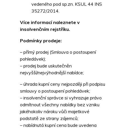
vedeného pod sp.zn. KSUL 44 INS
35272/2014.
Více informací naleznete v
insolvenčním rejstříku.
Podmínky prodeje:
– přímý prodej (Smlouva o postoupení
pohledávek);
– prodej bude uskutečněn
nejvyšší/nejvýhodnější nabídce;
– úhrada kupní ceny nejpozději při podpisu
smlouvy o postoupení pohledávek;
– insolvenční správce si vyhrazuje právo
odmítnout všechny nabídky bez vzniku
jakéhokoliv nároku vůči majetkové
podstatě ze strany zájemců;
– nabídnutá kupní cena bude uvedena