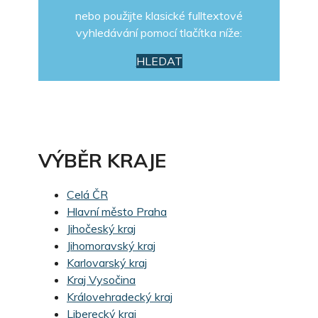
nebo použijte klasické fulltextové
vyhledávání pomocí tlačítka níže:
HLEDAT
VÝBĚR KRAJE
Celá ČR
Hlavní město Praha
Jihočeský kraj
Jihomoravský kraj
Karlovarský kraj
Kraj Vysočina
Královehradecký kraj
Liberecký kraj