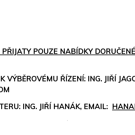
ŘIJATY POUZE NABÍDKY DORUČENÉ NE
ÝBĚROVÉMU ŘÍZENÍ: ING. JIŘÍ JAGOŠ,
COM
RU: ING. JIŘÍ HANÁK, EMAIL:
HANA