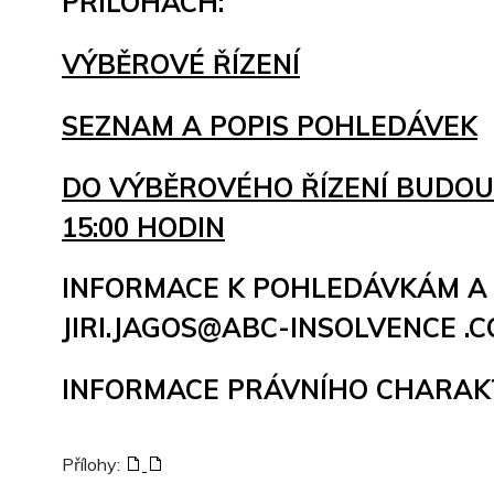
PŘÍLOHÁCH:
VÝBĚROVÉ ŘÍZENÍ
SEZNAM A POPIS POHLEDÁVEK
DO VÝBĚROVÉHO ŘÍZENÍ BUDOU P
15:00 HODIN
INFORMACE K POHLEDÁVKÁM A K V
JIRI.JAGOS@ABC-INSOLVENCE .
INFORMACE PRÁVNÍHO CHARAKTE
Přílohy: