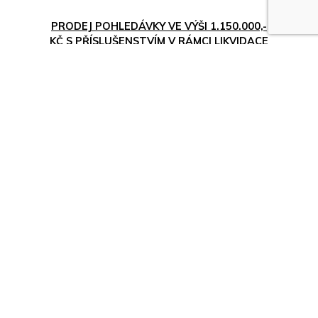
PRODEJ POHLEDÁVKY VE VÝŠI 1.150.000,-
KČ S PŘÍSLUŠENSTVÍM V RÁMCI LIKVIDACE
DĚDICTVÍ
03.08.2026
31.08.2026
Celá ČR
Cena neuvedena
Nejvyšší nabídka
ZOBRAZIT
VÝZVA K PODÁNÍ NABÍDEK NA ODKUP
POHLEDÁVEK VE VÝŠI 6.651.391,04 S
PŘÍSLUŠENSTVÍM
03.08.2026
21.08.2026
Celá ČR
Cena neuvedena
Nejvyšší nabídka
ZOBRAZIT