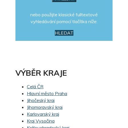
nebo použijte klasické fulltextové
vyhledávání pomocí tlačítka níže:
HLEDAT
VÝBĚR KRAJE
Celá ČR
Hlavní město Praha
Jihočeský kraj
Jihomoravský kraj
Karlovarský kraj
Kraj Vysočina
Královehradecký kraj