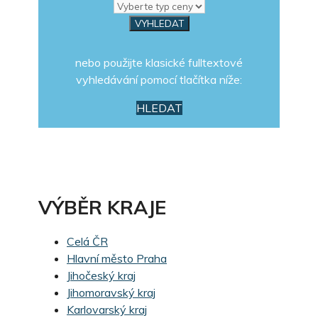
nebo použijte klasické fulltextové
vyhledávání pomocí tlačítka níže:
HLEDAT
VÝBĚR KRAJE
Celá ČR
Hlavní město Praha
Jihočeský kraj
Jihomoravský kraj
Karlovarský kraj