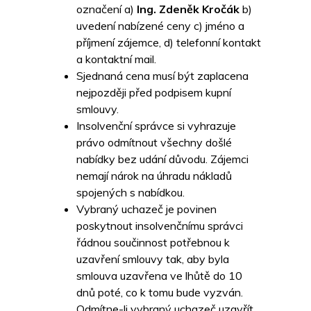
označení a)
Ing. Zdeněk Kročák
b)
uvedení nabízené ceny c) jméno a
příjmení zájemce, d) telefonní kontakt
a kontaktní mail.
Sjednaná cena musí být zaplacena
nejpozději před podpisem kupní
smlouvy.
Insolvenční správce si vyhrazuje
právo odmítnout všechny došlé
nabídky bez udání důvodu. Zájemci
nemají nárok na úhradu nákladů
spojených s nabídkou.
Vybraný uchazeč je povinen
poskytnout insolvenčnímu správci
řádnou součinnost potřebnou k
uzavření smlouvy tak, aby byla
smlouva uzavřena ve lhůtě do 10
dnů poté, co k tomu bude vyzván.
Odmítne-li vybraný uchazeč uzavřít