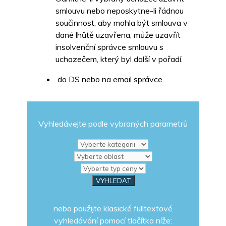
smlouvu nebo neposkytne-li řádnou
součinnost, aby mohla být smlouva v
dané lhůtě uzavřena, může uzavřít
insolvenční správce smlouvu s
uchazečem, který byl další v pořadí.
do DS nebo na email správce.
Vyhledávejte podle vybraných parametrů
nebo použijte klasické fulltextové
vyhledávání pomocí tlačítka níže: