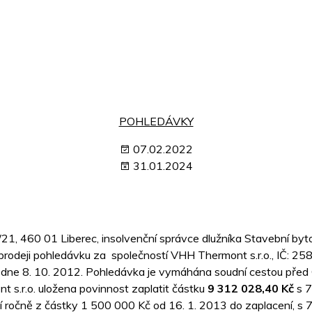
POHLEDÁVKY
07.02.2022
31.01.2024
21, 460 01 Liberec, insolvenční správce dlužníka Stavební byt
k prodeji pohledávku za společností VHH Thermont s.r.o., IČ: 
 dne 8. 10. 2012. Pohledávka je vymáhána soudní cestou před
 s.r.o. uložena povinnost zaplatit částku
9 312 028,40 Kč
s 7
í ročně z částky 1 500 000 Kč od 16. 1. 2013 do zaplacení, s