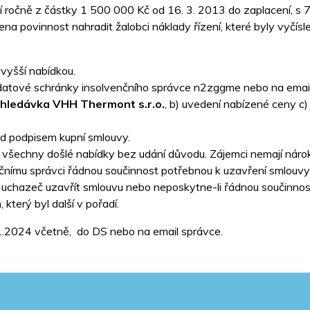
í ročně z částky 1 500 000 Kč od 16. 3. 2013 do zaplacení, s
ena povinnost nahradit žalobci náklady řízení, které byly vyčí
vyšší nabídkou.
datové schránky insolvenčního správce n2zggme nebo na email
hledávka VHH Thermont s.r.o.
, b) uvedení nabízené ceny c)
ed podpisem kupní smlouvy.
t všechny došlé nabídky bez udání důvodu. Zájemci nemají náro
čnímu správci řádnou součinnost potřebnou k uzavření smlouvy
 uchazeč uzavřít smlouvu nebo neposkytne-li řádnou součinno
který byl další v pořadí.
1.2024 včetně, do DS nebo na email správce.