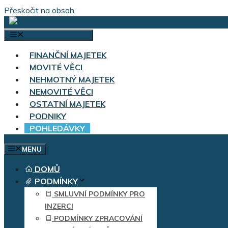
Přeskočit na obsah
VÝBĚR KATEGORIÍ
FINANČNÍ MAJETEK
MOVITÉ VĚCI
NEHMOTNÝ MAJETEK
NEMOVITÉ VĚCI
OSTATNÍ MAJETEK
PODNIKY
POHLEDÁVKY
MENU
DOMŮ
PODMÍNKY
SMLUVNÍ PODMÍNKY PRO
INZERCI
PODMÍNKY ZPRACOVÁNÍ