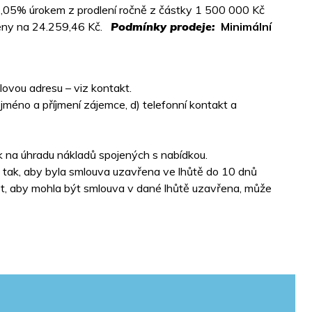
 7,05% úrokem z prodlení ročně z částky 1 500 000 Kč
sleny na 24.259,46 Kč.
Podmínky prodeje:
Minimální
ovou adresu – viz kontakt.
 jméno a příjmení zájemce, d) telefonní kontakt a
k na úhradu nákladů spojených s nabídkou.
 tak, aby byla smlouva uzavřena ve lhůtě do 10 dnů
st, aby mohla být smlouva v dané lhůtě uzavřena, může