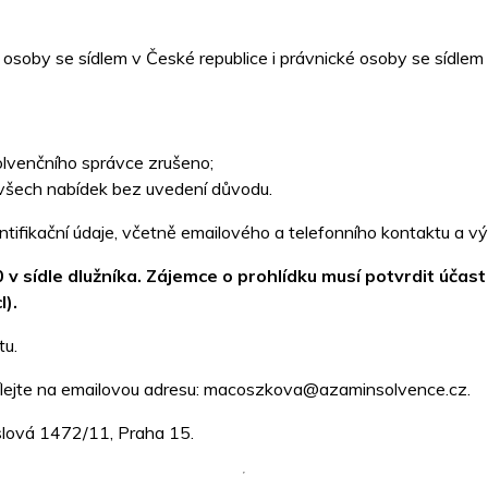
soby se sídlem v České republice i právnické osoby se sídlem v 
olvenčního správce zrušeno;
í všech nabídek bez uvedení důvodu.
tifikační údaje, včetně emailového a telefonního kontaktu a vý
v sídle dlužníka. Zájemce o prohlídku musí potvrdit účast
).
tu.
sílejte na emailovou adresu: macoszkova@azaminsolvence.cz.
yslová 1472/11, Praha 15.