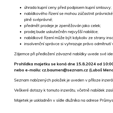
úhrada kupní ceny před podpisem kupní smlouvy;
nabídkového řízení se mohou zúčastnit právnické o
plně svéprávné;
předmět prodeje je zpeněžován jako celek;
prodej bude uskutečněn nejvyšší nabídce;
nabídkové řízení může být kdykoliv ze strany ins
insolvenční správce si vyhrazuje právo odmítnut
Zájemce při předložení závazné nabídky uvede své iden
Prohlídka majetku se koná dne 15.8.2024 od 10:00 
nebo e-mailu: cz.baumen@seznam.cz (Luboš Mencl
Seznam nabízených položek je uveden v příloze inzerá
Veškeré dotazy k tomuto inzerátu, včetně nabídek za
Majetek je uskladněn v sídle dlužníka na adrese Prům