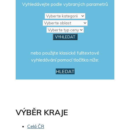
Vyhledávejte podle vybraných parametrů
nebo použijte klasické fulltextové
vyhledávání pomocí tlačítka níže:
HLEDAT
VÝBĚR KRAJE
Celá ČR