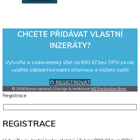
CHCETE PŘIDÁVAT VLASTNÍ
INZERÁTY?
Vytvořte si zadavatelský účet za 890 Kč bez DPH za rok,
vyplňte základní kontaktní informace a můžete začít!
REGISTROVAT
© 2026 Burza správců | Design & realizace
HD Production Brno
Registrace
REGISTRACE