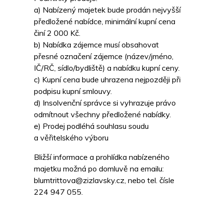
a) Nabízený majetek bude prodán nejvyšší
předložené nabídce, minimální kupní cena
činí 2 000 Kč.
b) Nabídka zájemce musí obsahovat
přesné označení zájemce (název/jméno,
IČ/RČ, sídlo/bydliště) a nabídku kupní ceny.
c) Kupní cena bude uhrazena nejpozději při
podpisu kupní smlouvy.
d) Insolvenční správce si vyhrazuje právo
odmítnout všechny předložené nabídky.
e) Prodej podléhá souhlasu soudu
a věřitelského výboru
Bližší informace a prohlídka nabízeného
majetku možná po domluvě na emailu:
blumtrittova@zizlavsky.cz, nebo tel. čísle
224 947 055.