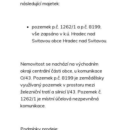
následující majetek:
pozemek p.č. 1262/1 a p.č. 8199,
vše zapsáno v k.ú. Hradec nad
Svitavou obce Hradec nad Svitavou.
Nemovitost se nachází na východním
okraji centrální části obce, u komunikace
O/43. Pozemek p.č. 8199 je zemědělsky
využívaný pozemek v prostoru mezi
železniční tratí a silnicí I/43. Pozemek č.
1262/1 je místní účelová nezpevněná
komunikace.
Podmínky prodeje: