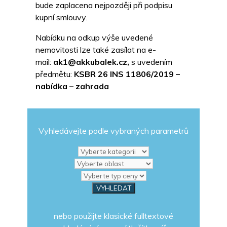
bude zaplacena nejpozději při podpisu
kupní smlouvy.
Nabídku na odkup výše uvedené
nemovitosti lze také zasílat na e-
mail:
ak1@akkubalek.cz,
s uvedením
předmětu:
KSBR 26 INS 11806/2019
–
nabídka – zahrada
Vyhledávejte podle vybraných parametrů
nebo použijte klasické fulltextové