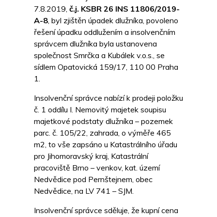
7.8.2019,
č.j. KSBR 26 INS 11806/2019-
A-8
, byl zjištěn úpadek dlužníka, povoleno
řešení úpadku oddlužením a insolvenčním
správcem dlužníka byla ustanovena
společnost Smrčka a Kubálek v.o.s., se
sídlem Opatovická 159/17, 110 00 Praha
1.
Insolvenční správce nabízí k prodeji položku
č. 1 oddílu I. Nemovitý majetek soupisu
majetkové podstaty dlužníka – pozemek
parc. č. 105/22, zahrada, o výměře 465
m2, to vše zapsáno u Katastrálního úřadu
pro Jihomoravský kraj, Katastrální
pracoviště Brno – venkov, kat. území
Nedvědice pod Pernštejnem, obec
Nedvědice, na LV 741 – SJM.
Insolvenční správce sděluje, že kupní cena