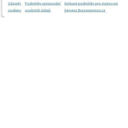
Nejvyšší nabídka
Zásady
Podmínky zpracování
Smluvní podmínky pro inzerci na
cookies
osobních údajů
Serveru Burzaspravcu.cz
ZOBRAZIT
PRODEJ MOTOCYKLU KTM 990
SUPERMOTO T
07.08.2026
30.09.2026
Celá ČR
Cena neuvedena
Nejvyšší nabídka
ZOBRAZIT
APPLE IPHONE 15 PRO 128GB – MODRÝ
TITAN, IMEI: 355551412212394