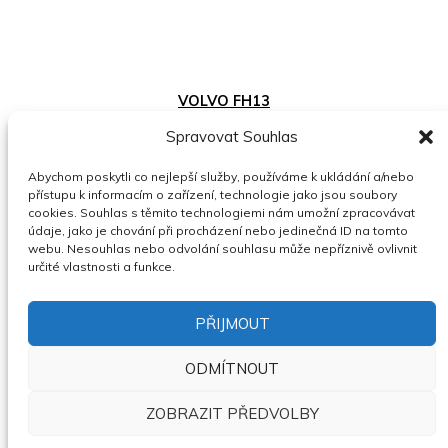
VOLVO FH13
07.08.2026
23.08.2026
Plzeňský
Spravovat Souhlas
kraj
Cena neuvedena
Nejvyšší
Abychom poskytli co nejlepší služby, používáme k ukládání a/nebo
nabídka
přístupu k informacím o zařízení, technologie jako jsou soubory
cookies. Souhlas s těmito technologiemi nám umožní zpracovávat
ZOBRAZIT
údaje, jako je chování při procházení nebo jedinečná ID na tomto
webu. Nesouhlas nebo odvolání souhlasu může nepříznivě ovlivnit
určité vlastnosti a funkce.
PŘIJMOUT
PRODEJ OSOBNÍHO VOZIDLA AUDI A6
ALLROAD, R.V. 2001
ODMÍTNOUT
07.08.2026
30.09.2026
ZOBRAZIT PŘEDVOLBY
Středočeský kraj
Cena neuvedena