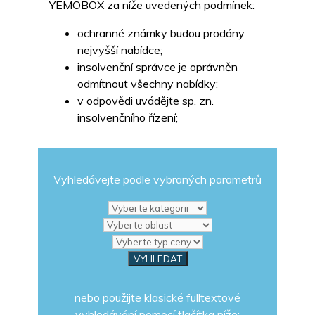
YEMOBOX za níže uvedených podmínek:
ochranné známky budou prodány
nejvyšší nabídce;
insolvenční správce je oprávněn
odmítnout všechny nabídky;
v odpovědi uvádějte sp. zn.
insolvenčního řízení;
Vyhledávejte podle vybraných parametrů
nebo použijte klasické fulltextové
vyhledávání pomocí tlačítka níže: