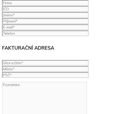
REGISTRACE
Vytvořte si vlastní zadavatelský účet za 890 Kč bez DPH
za rok a získejte možnost přidávat nové inzeráty.
FAKTURAČNÍ ÚDAJE
FAKTURAČNÍ ADRESA