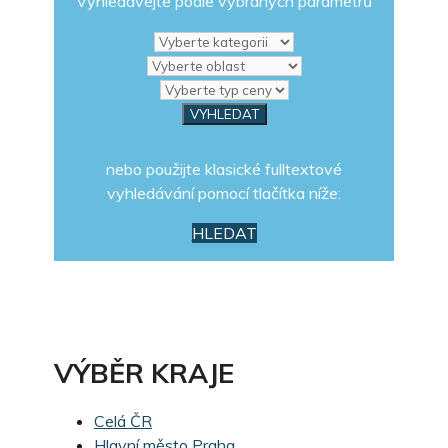
Vyhledávejte podle vybraných parametrů
nebo použijte klasické fulltextové
vyhledávání pomocí tlačítka níže:
HLEDAT
VÝBĚR KRAJE
Celá ČR
Hlavní město Praha