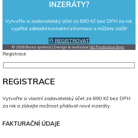
REKLAMNÍ AGENTURA – ZÁSOBY
05.08.2026
04.09.2026
Celá ČR
Cena neuvedena
Nejvyšší nabídka
ZOBRAZIT
CHCETE PŘIDÁVAT VLASTNÍ
INZERÁTY?
Vytvořte si zadavatelský účet za 890 Kč bez DPH za rok,
vyplňte základní kontaktní informace a můžete začít!
REGISTROVAT
© 2026 Burza správců | Design & realizace
HD Production Brno
Registrace