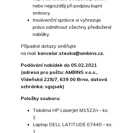
nebo nejpozději při podpisu kupní
smlouvy.
Insolvenční správce si vyhrazuje
právo odmítnout všechny předložené
nabídky.
Případné dotazy směřujte
na mail:
kancelar.steska@ambins.cz.
Podávání nabídek do 05.02.2021
(adresa pro poštu: AMBINS v.o.s.,
Vídeňská 228/7, 639 00 Brno, datová
schránka: sgsjsek)
Položky souboru:
Tiskárna HP LaserJet M1522n – ks:
1
Laptop DELL LATITUDE E7440 – ks:
1