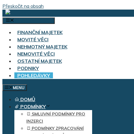
Přeskočit na obsah
VÝBĚR KATEGORIÍ
FINANČNÍ MAJETEK
MOVITÉ VĚCI
NEHMOTNÝ MAJETEK
NEMOVITÉ VĚCI
OSTATNÍ MAJETEK
PODNIKY
POHLEDÁVKY
MENU
DOMŮ
PODMÍNKY
SMLUVNÍ PODMÍNKY PRO
INZERCI
PODMÍNKY ZPRACOVÁNÍ