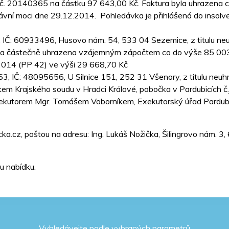
č. 20140365 na částku 97 643,00 Kč. Faktura byla uhrazena 
rávní moci dne 29.12.2014. Pohledávka je přihlášená do insol
., IČ: 60933496, Husovo nám. 54, 533 04 Sezemice, z titulu ne
a částečně uhrazena vzájemným zápočtem co do výše 85 003,0
2014 (PP 42) ve výši 29 668,70 Kč
3, IČ: 48095656, U Silnice 151, 252 31 Všenory, z titulu ne
kem Krajského soudu v Hradci Králové, pobočka v Pardubicích č
kutorem Mgr. Tomášem Voborníkem, Exekutorský úřad Pardubice
ka.cz, poštou na adresu: Ing. Lukáš Nožička, Šilingrovo nám. 3
u nabídku.
Vyhledávejte podle vybraných parametrů