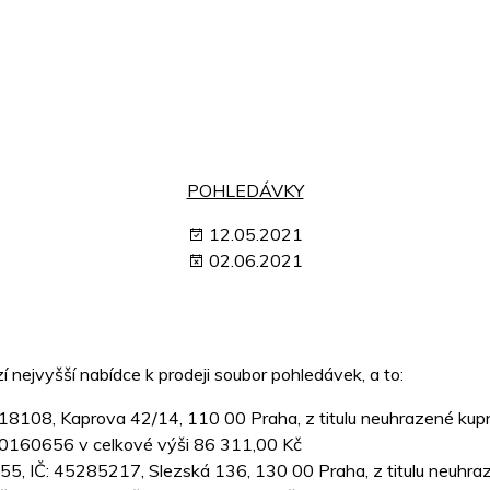
POHLEDÁVKY
12.05.2021
02.06.2021
zí nejvyšší nabídce k prodeji soubor pohledávek, a to:
818108, Kaprova 42/14, 110 00 Praha, z titulu neuhrazené kup
20160656 v celkové výši 86 311,00 Kč
55, IČ: 45285217, Slezská 136, 130 00 Praha, z titulu neuhra