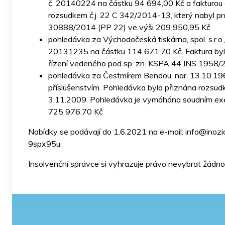
č. 20140224 na částku 94 694,00 Kč a fakturou 
rozsudkem č.j. 22 C 342/2014-13, který nabyl p
30888/2014 (PP 22) ve výši 209 950,95 Kč
pohledávka za Východočeská tiskárna, spol. s.r.o
20131235 na částku 114 671,70 Kč. Faktura byl
řízení vedeného pod sp. zn. KSPA 44 INS 1958/
pohledávka za Čestmírem Bendou, nar. 13.10.196
příslušenstvím. Pohledávka byla přiznána rozsud
3.11.2009. Pohledávka je vymáhána soudním exe
725 976,70 Kč
Nabídky se podávají do 1.6.2021 na e-mail: info@inozic
9spx95u.
Insolvenční správce si vyhrazuje právo nevybrat žádno