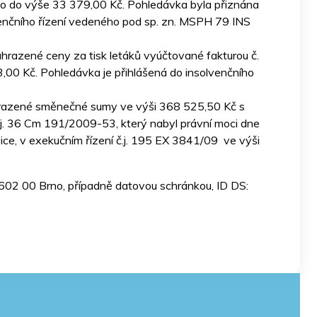
co do výše 33 379,00 Kč. Pohledávka byla přiznána
venčního řízení vedeného pod sp. zn. MSPH 79 INS
uhrazené ceny za tisk letáků vyúčtované fakturou č.
0 Kč. Pohledávka je přihlášená do insolvenčního
uhrazené směnečné sumy ve výši 368 525,50 Kč s
.j. 36 Cm 191/2009-53, který nabyl právní moci dne
, v exekučním řízení č.j. 195 EX 3841/09 ve výši
, 602 00 Brno, případně datovou schránkou, ID DS: