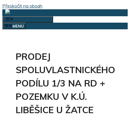
Přeskočit na obsah
VÝBĚR KATEGORIÍ
MENU
PRODEJ
SPOLUVLASTNICKÉHO
PODÍLU 1/3 NA RD +
POZEMKU V K.Ú.
LIBĚŠICE U ŽATCE