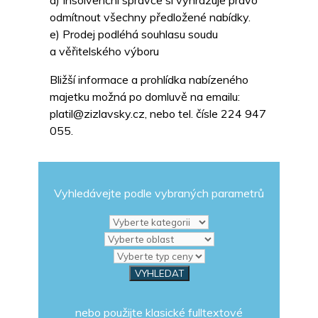
d) Insolvenční správce si vyhrazuje právo
odmítnout všechny předložené nabídky.
e) Prodej podléhá souhlasu soudu
a věřitelského výboru
Bližší informace a prohlídka nabízeného
majetku možná po domluvě na emailu:
platil@zizlavsky.cz, nebo tel. čísle 224 947
055.
Vyhledávejte podle vybraných parametrů
nebo použijte klasické fulltextové