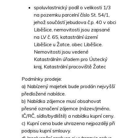
spoluvlastnický podíl o velikosti 1/3
na pozemku parcelní číslo St. 54/1,
jehož součástí jebudova č.p. 40 v obci
Liběšice, nemovitosti jsou zapsané
na LV č. 65, katastrální území
Liběšice u Žatce, obec Liběšice.
Nemovitosti jsou vedené
Katastrálním úřadem pro Ústecký
kraj, Katastrální pracoviště Žatec
Podmínky prodeje:
a) Nabízený majetek bude prodán nejvyšší
předložené nabídce.
b) Nabídka zájemce musí obsahovat
přesné označení zájemce (název/jméno,
IČ/RČ, sídlo/bydliště) a nabídku kupní ceny.
c) Kupní cena bude uhrazena nejpozději při
podpisu kupní smlouvy.