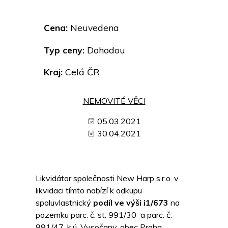
Cena:
Neuvedena
Typ ceny:
Dohodou
Kraj:
Celá ČR
NEMOVITÉ VĚCI
05.03.2021
30.04.2021
Likvidátor společnosti New Harp s.r.o. v
likvidaci tímto nabízí k odkupu
spoluvlastnický
podíl ve výši i1/673
na
pozemku parc. č. st. 991/30 a parc. č.
991/47, k.ú. Vysočany, obec Praha