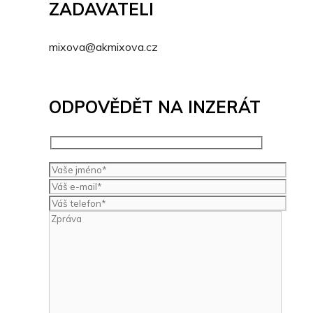
ZADAVATELI
mixova@akmixova.cz
ODPOVĚDĚT NA INZERÁT