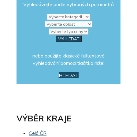
Vyhledávejte podle vybraných parametrů
nebo použijte klasické fulltextové
vyhledávání pomocí tlačítka níže:
HLEDAT
VÝBĚR KRAJE
Celá ČR