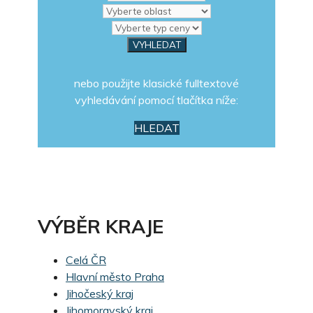
nebo použijte klasické fulltextové
vyhledávání pomocí tlačítka níže:
HLEDAT
VÝBĚR KRAJE
Celá ČR
Hlavní město Praha
Jihočeský kraj
Jihomoravský kraj