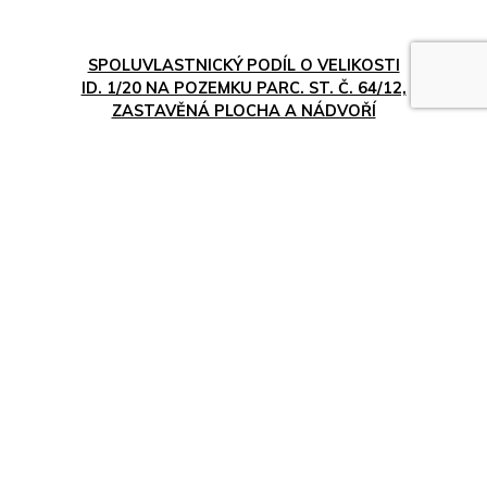
SPOLUVLASTNICKÝ PODÍL O VELIKOSTI
ID. 1/20 NA POZEMKU PARC. ST. Č. 64/12,
ZASTAVĚNÁ PLOCHA A NÁDVOŘÍ
07.08.2026
01.02.2027
Karlovarský kraj
Cena neuvedena
Nejvyšší nabídka
ZOBRAZIT
SPOLUVLASTNICKÝ PODÍL O VELIKOSTI
ID. 2/20 NA POZEMKU PARC. ST. Č. 64/ 11,
ZASTAVĚNÁ PLOCHA A NÁDVOŘÍ
07.08.2026
01.02.2027
Karlovarský kraj
Cena neuvedena