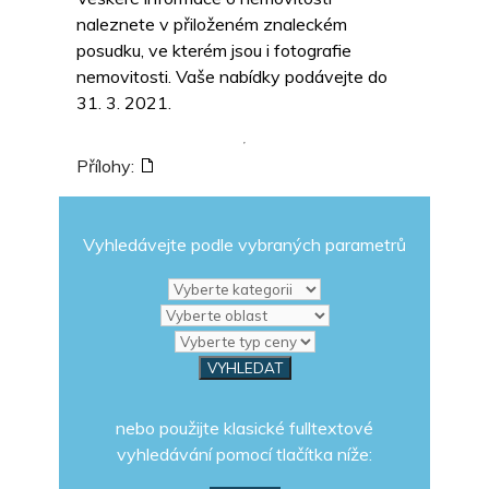
naleznete v přiloženém znaleckém
posudku, ve kterém jsou i fotografie
nemovitosti. Vaše nabídky podávejte do
31. 3. 2021.
Přílohy:
Vyhledávejte podle vybraných parametrů
nebo použijte klasické fulltextové
vyhledávání pomocí tlačítka níže: