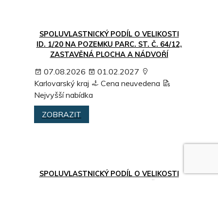
SPOLUVLASTNICKÝ PODÍL O VELIKOSTI
ID. 1/20 NA POZEMKU PARC. ST. Č. 64/12,
ZASTAVĚNÁ PLOCHA A NÁDVOŘÍ
07.08.2026
01.02.2027
Karlovarský kraj
Cena neuvedena
Nejvyšší nabídka
ZOBRAZIT
SPOLUVLASTNICKÝ PODÍL O VELIKOSTI
ID. 2/20 NA POZEMKU PARC. ST. Č. 64/ 11,
ZASTAVĚNÁ PLOCHA A NÁDVOŘÍ
07.08.2026
01.02.2027