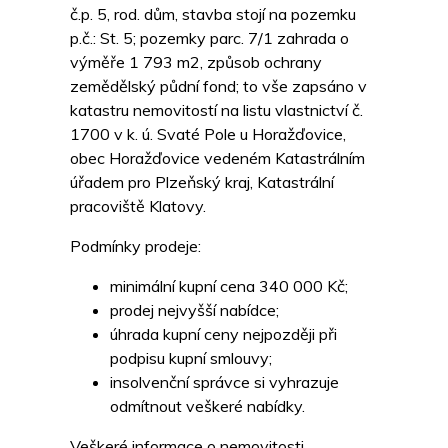
č.p. 5, rod. dům, stavba stojí na pozemku
p.č.: St. 5; pozemky parc. 7/1 zahrada o
výměře 1 793 m2, způsob ochrany
zemědělský půdní fond; to vše zapsáno v
katastru nemovitostí na listu vlastnictví č.
1700 v k. ú. Svaté Pole u Horažďovice,
obec Horažďovice vedeném Katastrálním
úřadem pro Plzeňský kraj, Katastrální
pracoviště Klatovy.
Podmínky prodeje:
minimální kupní cena 340 000 Kč;
prodej nejvyšší nabídce;
úhrada kupní ceny nejpozději při
podpisu kupní smlouvy;
insolvenční správce si vyhrazuje
odmítnout veškeré nabídky.
Veškeré informace o nemovitosti