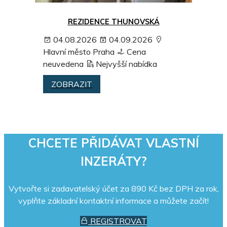
REZIDENCE THUNOVSKÁ
04.08.2026
04.09.2026
Hlavní město Praha
Cena
neuvedena
Nejvyšší nabídka
ZOBRAZIT
CHCETE PŘIDÁVAT VLASTNÍ
INZERÁTY?
Vytvořte si zadavatelský účet za 890 Kč bez DPH za rok,
vyplňte základní kontaktní informace a můžete začít!
REGISTROVAT