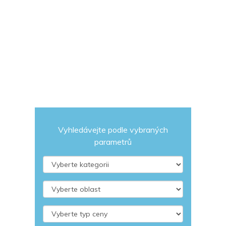
Vyhledávejte podle vybraných
parametrů