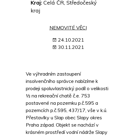
Kraj:
Celá ČR, Středočeský
kraj
NEMOVITÉ VĚCI
24.10.2021
30.11.2021
Ve výhradním zastoupení
insolvenčního správce nabízíme k
prodeji spoluvlastnický podíl o velikosti
½ na rekreační chatě č.e. 753
postavené na pozemku p.č.595 a
pozemcích p.č.595, 437/17, vše v k.ú.
Přestavlky u Slap obec Slapy okres
Praha západ. Objekt se nachází v
krásném prostředí vodní nádrže Slapy