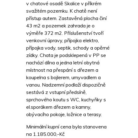
v chatové osadě Skalice v příkrém
svažitém pozemku. K chatě není
přístup autem. Zastavěná plocha činí
43 m2 a pozemek zahrada je o
výměře 372 m2. Příslušenství tvoří
venkovní úpravy, přípojka elektro,
přípojka vody, septik, schody a opěrné
zídky. Chata je podsklepená v PP se
nachází dílna a jedna letní obytná
místnost na přespání s dřezem a
koupelna s bojlerem, umyvadlem a
vanou. Nadzemní podlaží dispozičně
sestává z vstupní předsíně,
sprchového koutu s WC, kuchyňky s
el.sporákem dřezem a kamny,
obývacího pokoje, ložnice a terasy.
Minimální kupní cena byla stanovena
na 1.185.000,-Kč