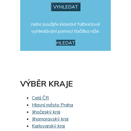
nebo použijte klasické fulltextové
vyhledávání pomocí tlačítka níže:
HLEDAT
VÝBĚR KRAJE
Celá ČR
Hlavní město Praha
Jihočeský kraj
Jihomoravský kraj
Karlovarský kraj